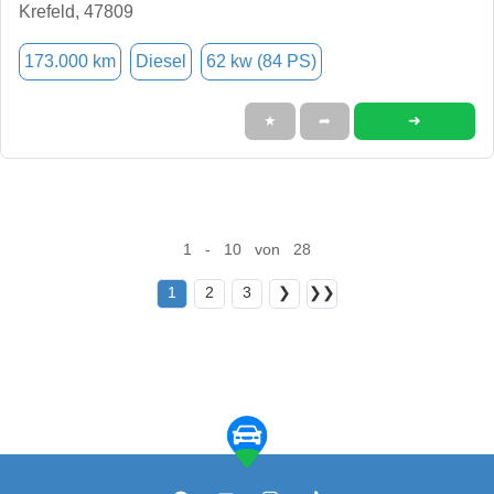
Krefeld, 47809
173.000 km
Diesel
62 kw (84 PS)
➜
★
➦
1 - 10 von 28
1
2
3
❯
❯❯