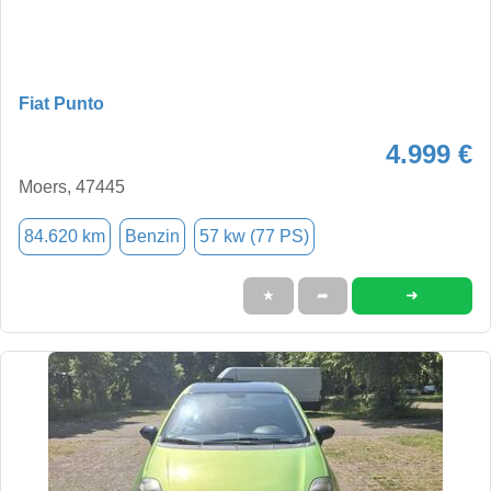
Fiat Punto
4.999 €
Moers, 47445
84.620 km
Benzin
57 kw (77 PS)
➜
★
➦