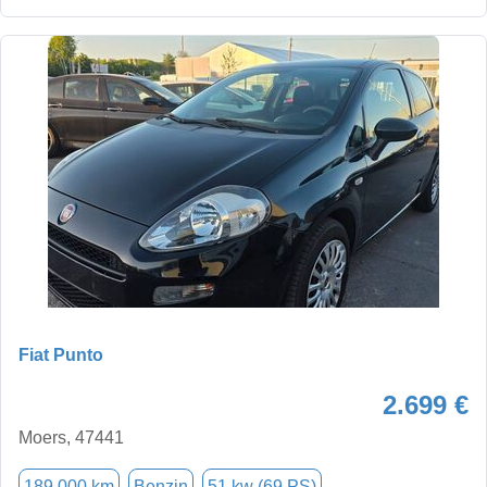
Fiat Punto
2.699 €
Moers, 47441
189.000 km
Benzin
51 kw (69 PS)