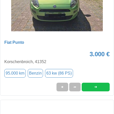
Fiat Punto
3.000 €
Korschenbroich, 41352
95.000 km
Benzin
63 kw (86 PS)
➜
★
➦