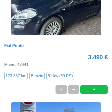
Fiat Punto
3.490 €
Moers, 47441
173.367 km
Benzin
51 kw (69 PS)
➜
★
➦