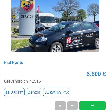
Fiat Punto
6.600 €
Grevenbroich, 41515
11.000 km
Benzin
51 kw (69 PS)
➜
★
➦