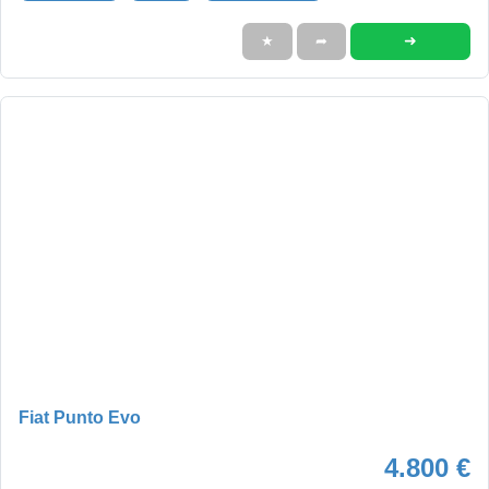
➜
★
➦
Fiat Punto Evo
4.800 €