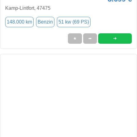
Kamp-Lintfort, 47475
148.000 km
Benzin
51 kw (69 PS)
➜
★
➦