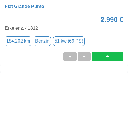
Fiat Grande Punto
2.990 €
Erkelenz, 41812
184.202 km
Benzin
51 kw (69 PS)
➜
★
➦