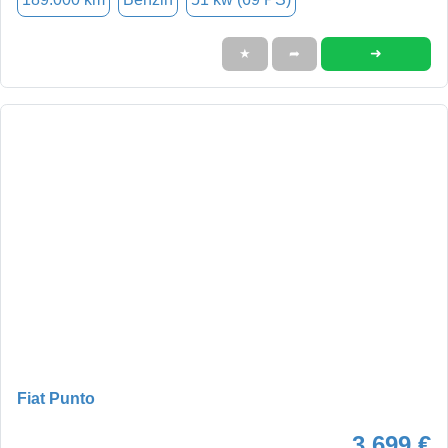
➜
★
➦
Fiat Punto
3.699 €