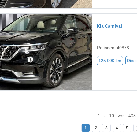
Kia Carnival
Ratingen, 40878
125.000 km
Diese
1 - 10 von 403
1
2
3
4
5