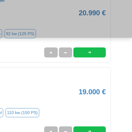
ier
20.990 €
n
92 kw (125 PS)
➜
★
➦
19.000 €
l
110 kw (150 PS)
➜
★
➦