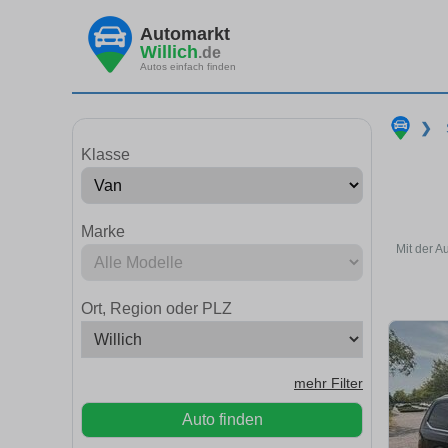
Automarkt
Willich
.de
Autos einfach finden
❯
Klasse
Marke
Mit der A
Ort, Region oder PLZ
mehr Filter
Auto finden