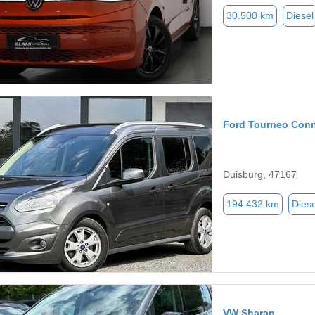
30.500 km
Diesel
Ford Tourneo Con
Duisburg, 47167
194.432 km
Diese
VW Sharan