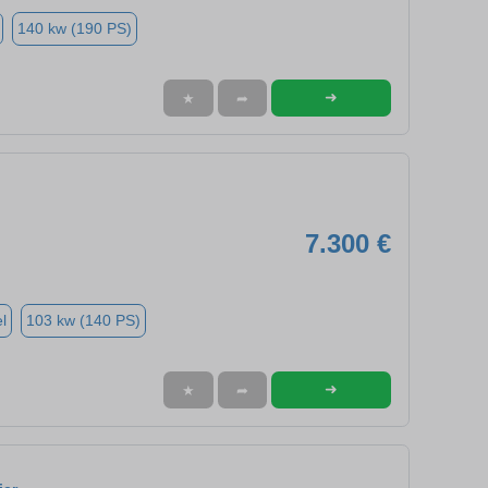
140 kw (190 PS)
➜
★
➦
7.300 €
l
103 kw (140 PS)
➜
★
➦