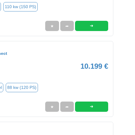
110 kw (150 PS)
➜
★
➦
nect
10.199 €
l
88 kw (120 PS)
➜
★
➦