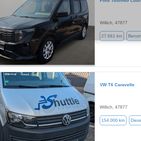
Ford Tourneo Cour
Willich, 47877
27.661 km
Benzi
VW T6 Caravelle
Willich, 47877
154.000 km
Diese