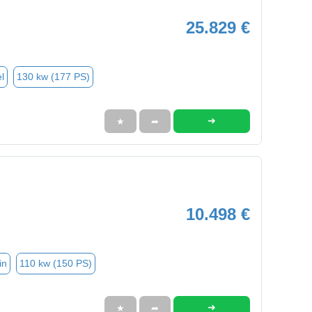
25.829 €
l
130 kw (177 PS)
➜
★
➦
10.498 €
in
110 kw (150 PS)
➜
★
➦