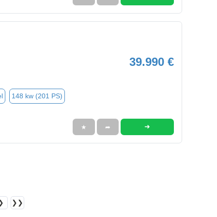
39.990 €
l
148 kw (201 PS)
➜
★
➦
❯
❯❯