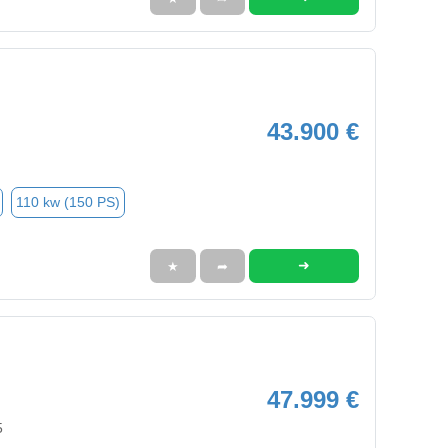
43.900 €
110 kw (150 PS)
➜
★
➦
47.999 €
5