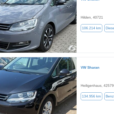
Hilden, 40721
106.214 km
Diese
VW Sharan
Heiligenhaus, 42579
134.956 km
Benz