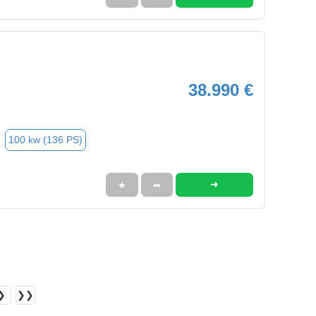
38.990 €
100 kw (136 PS)
➜
★
➦
❯
❯❯