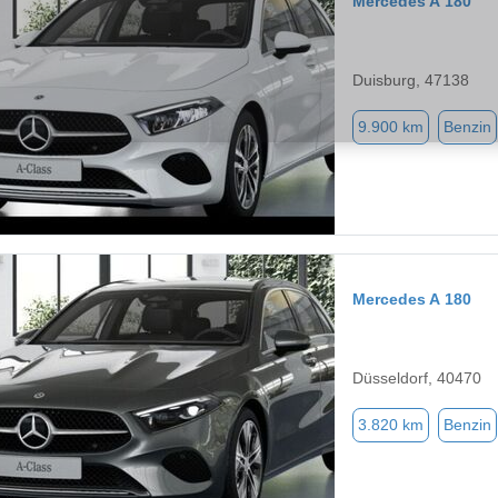
Mercedes A 180
Duisburg, 47138
9.900 km
Benzin
Mercedes A 180
Düsseldorf, 40470
3.820 km
Benzin