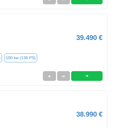
39.490 €
n
100 kw (136 PS)
➜
★
➦
38.990 €