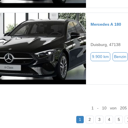
Mercedes A 180
Duisburg, 47138
9.900 km
Benzin
1 - 10 von 205
1
2
3
4
5