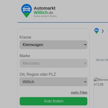
Automarkt
Willich
.de
Autos einfach finden
❯
Klasse
Marke
Mit der 
Ort, Region oder PLZ
mehr Filter
Auto finden