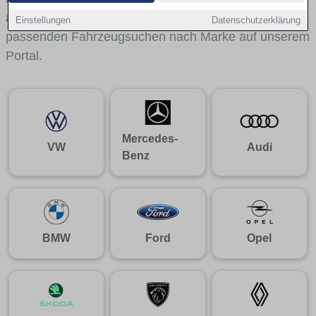
aus gelangst du mit internen Links bequem zu den
Einstellungen
Datenschutzerklärung
passenden Fahrzeugsuchen nach Marke auf unserem
Portal.
Mercedes-
VW
Audi
Benz
BMW
Ford
Opel