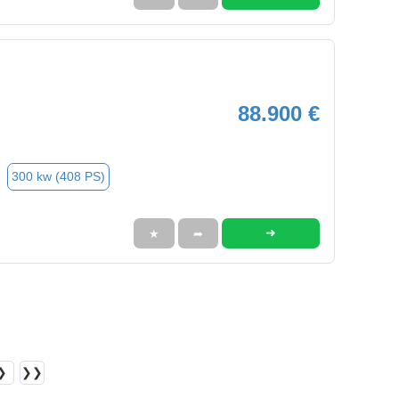
88.900 €
300 kw (408 PS)
➜
★
➦
❯
❯❯