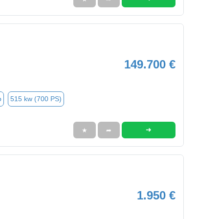
149.700 €
o
515 kw (700 PS)
➜
★
➦
1.950 €