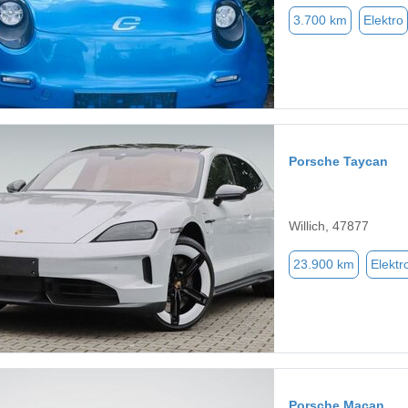
3.700 km
Elektro
Porsche Taycan
Willich, 47877
23.900 km
Elektr
Porsche Macan