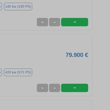
o
140 kw (190 PS)
➜
★
➦
79.900 €
o
420 kw (571 PS)
➜
★
➦