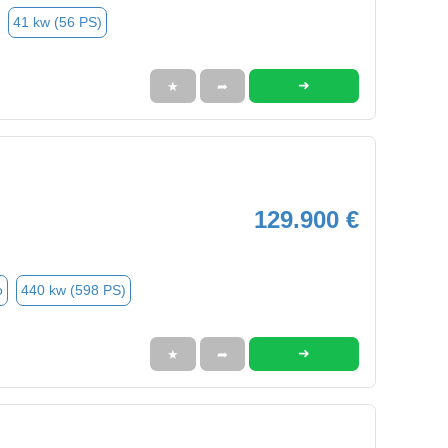
41 kw (56 PS)
➜
★
➦
129.900 €
o
440 kw (598 PS)
➜
★
➦