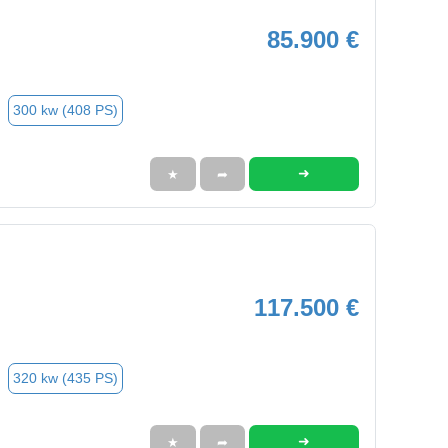
85.900 €
300 kw (408 PS)
➜
★
➦
117.500 €
320 kw (435 PS)
➜
★
➦