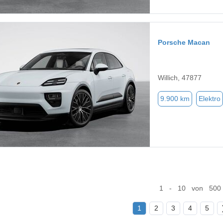
Porsche Macan
Willich, 47877
9.900 km
Elektro
1 - 10 von 500
1
2
3
4
5