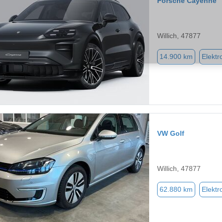
Porsche Cayenne
Willich, 47877
14.900 km
Elektr
VW Golf
Willich, 47877
62.880 km
Elektr