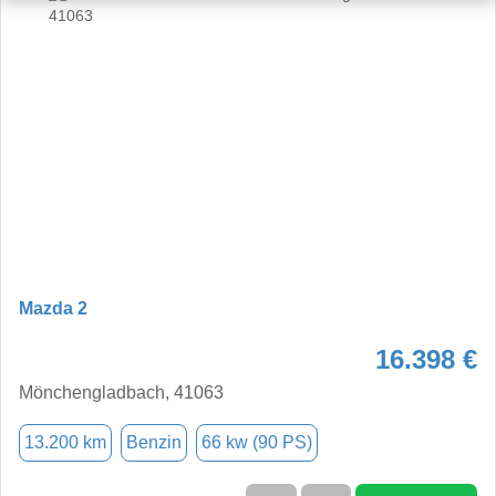
Mazda 2
16.398 €
Mönchengladbach, 41063
13.200 km
Benzin
66 kw (90 PS)