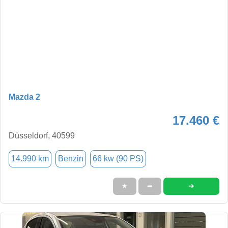
Mazda 2
17.460 €
Düsseldorf, 40599
14.990 km
Benzin
66 kw (90 PS)
➜
★
➦