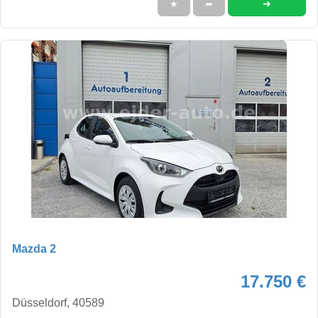
➜
★
➦
Mazda 2
17.750 €
Düsseldorf, 40589