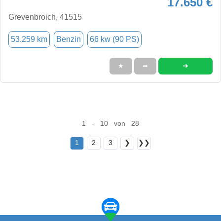
17.650 €
Grevenbroich, 41515
53.259 km
Benzin
66 kw (90 PS)
➜
★
➦
1 - 10 von 28
1
2
3
❯
❯❯