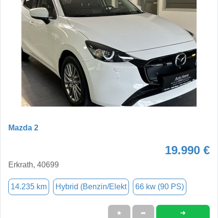
Mazda 2
19.990 €
Erkrath, 40699
14.235 km
Hybrid (Benzin/Elekt
66 kw (90 PS)
➜
★
➦