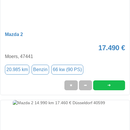
Mazda 2
17.490 €
Moers, 47441
20.985 km
Benzin
66 kw (90 PS)
➜
★
➦