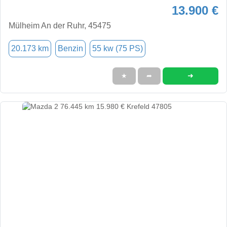
13.900 €
Mülheim An der Ruhr, 45475
20.173 km
Benzin
55 kw (75 PS)
➜
★
➦