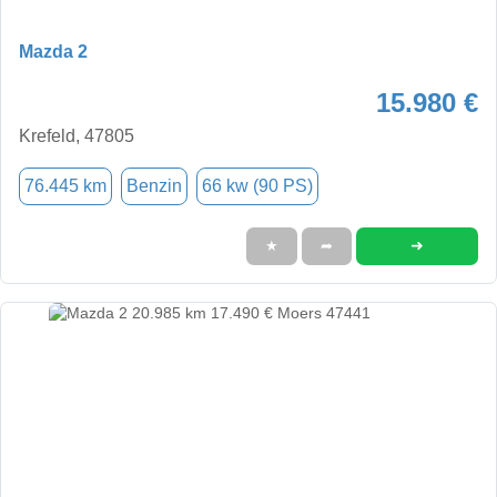
Mazda 2
15.980 €
Krefeld, 47805
76.445 km
Benzin
66 kw (90 PS)
➜
★
➦