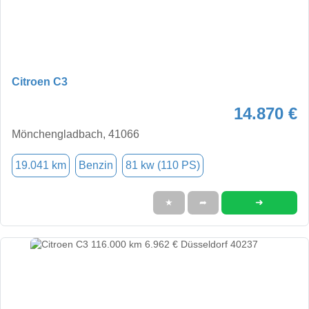
Citroen C3
14.870 €
Mönchengladbach, 41066
19.041 km
Benzin
81 kw (110 PS)
➜
★
➦