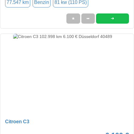
77.547 km
Benzin
81 kw (110 PS)
➜
★
➦
Citroen C3