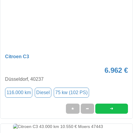
Citroen C3
6.962 €
Düsseldorf, 40237
116.000 km
Diesel
75 kw (102 PS)
➜
★
➦