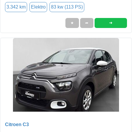
3.342 km
Elektro
83 kw (113 PS)
➜
★
➦
Citroen C3