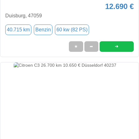
12.690 €
Duisburg, 47059
40.715 km
Benzin
60 kw (82 PS)
➜
★
➦