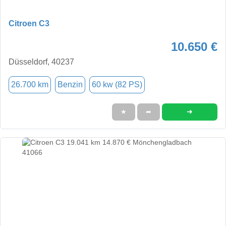
Citroen C3
10.650 €
Düsseldorf, 40237
26.700 km
Benzin
60 kw (82 PS)
➜
★
➦