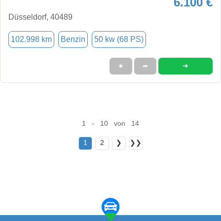
6.100 €
Düsseldorf, 40489
102.998 km
Benzin
50 kw (68 PS)
➜
★
➦
1 - 10 von 14
1
2
❯
❯❯