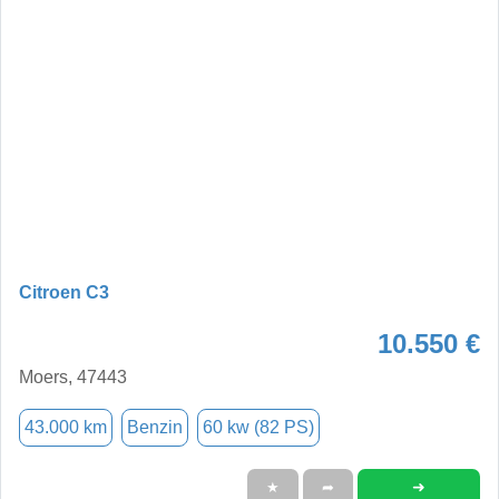
Citroen C3
10.550 €
Moers, 47443
43.000 km
Benzin
60 kw (82 PS)
➜
★
➦