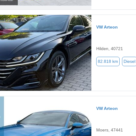
VW Arteon
Hilden, 40721
82.818 km
Diesel
VW Arteon
Moers, 47441