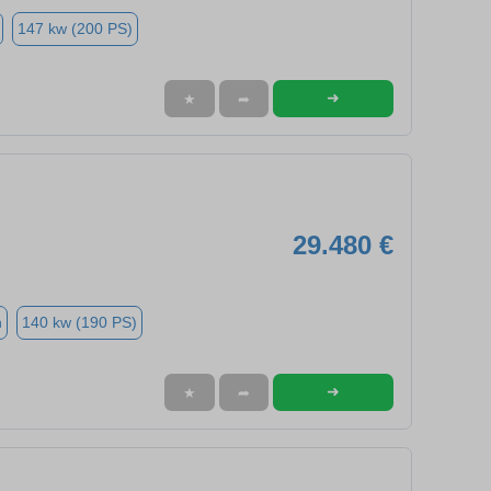
147 kw (200 PS)
➜
★
➦
29.480 €
n
140 kw (190 PS)
➜
★
➦