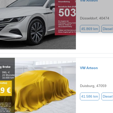
VW Arteon
Düsseldorf, 40474
45.869 km
Diesel
VW Arteon
Duisburg, 47059
41.586 km
Diesel