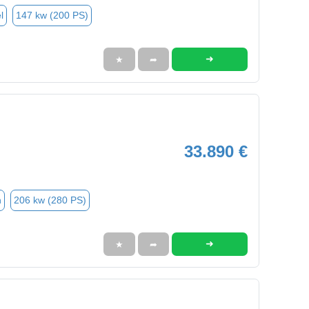
l
147 kw (200 PS)
➜
★
➦
33.890 €
n
206 kw (280 PS)
➜
★
➦