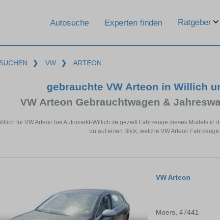
Ratgeber
Autosuche
Experten finden
SUCHEN
❯
VW
❯
ARTEON
gebrauchte VW Arteon in Willich 
VW Arteon Gebrauchtwagen & Jahreswa
Willich für VW Arteon bei Automarkt-Willich.de gezielt Fahrzeuge dieses Models i
du auf einen Blick, welche VW Arteon Fahrzeuge i
VW Arteon
Moers, 47441