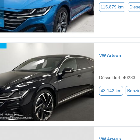
115.879 km
Diese
VW Arteon
Düsseldorf, 40233
43.142 km
Benzi
VW Arteon