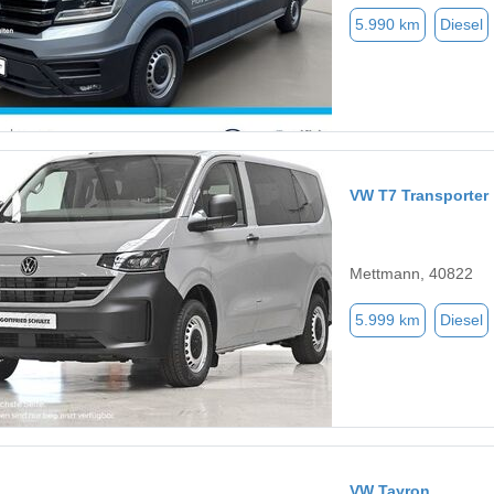
5.990 km
Diesel
VW T7 Transporter
Mettmann, 40822
5.999 km
Diesel
VW Tayron