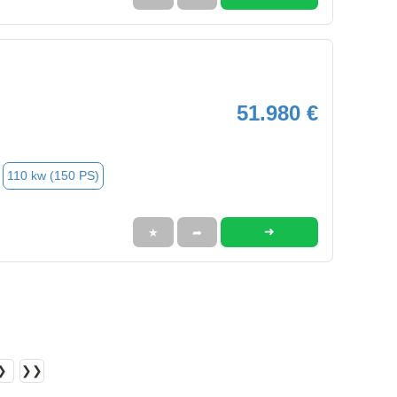
51.980 €
110 kw (150 PS)
➜
★
➦
❯
❯❯