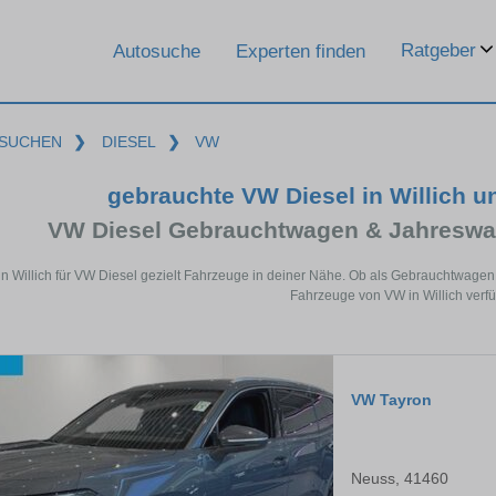
Ratgeber
Autosuche
Experten finden
SUCHEN
❯
DIESEL
❯
VW
gebrauchte VW Diesel in Willich 
VW Diesel Gebrauchtwagen & Jahreswa
in Willich für VW Diesel gezielt Fahrzeuge in deiner Nähe. Ob als Gebrauchtwagen 
Fahrzeuge von VW in Willich verfü
VW Tayron
Neuss, 41460