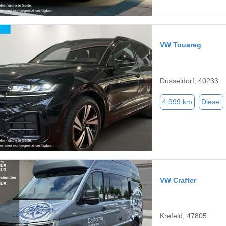
VW Touareg
Düsseldorf, 40233
4.999 km
Diesel
VW Crafter
Krefeld, 47805