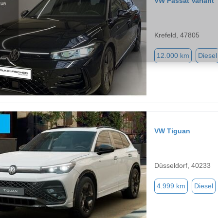
VW Passat Variant
Krefeld, 47805
12.000 km
Diesel
VW Tiguan
Düsseldorf, 40233
4.999 km
Diesel