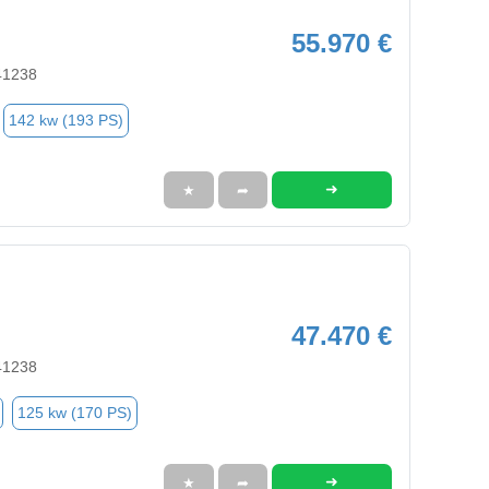
55.970 €
41238
142 kw (193 PS)
➜
★
➦
47.470 €
41238
125 kw (170 PS)
➜
★
➦