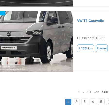
VW T6 Caravelle
Düsseldorf, 40233
1.999 km
Diesel
1 - 10 von 500
1
2
3
4
5