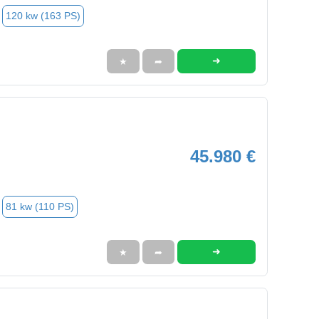
120 kw (163 PS)
➜
★
➦
45.980 €
81 kw (110 PS)
➜
★
➦