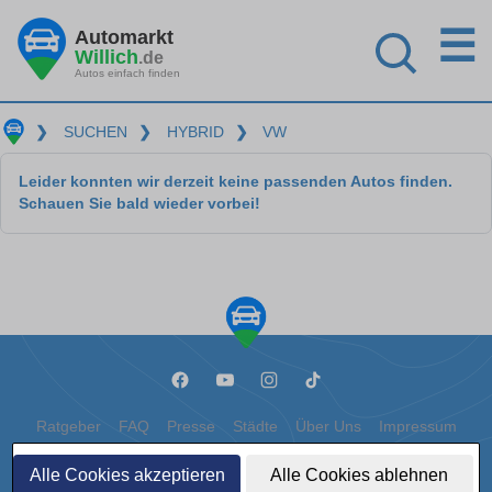
☰
Automarkt
Willich
.de
Autos einfach finden
❯
SUCHEN
❯
HYBRID
❯
VW
Leider konnten wir derzeit keine passenden Autos finden.
Schauen Sie bald wieder vorbei!
Ratgeber
FAQ
Presse
Städte
Über Uns
Impressum
Datenschutz
Cookies
Alle Cookies akzeptieren
Alle Cookies ablehnen