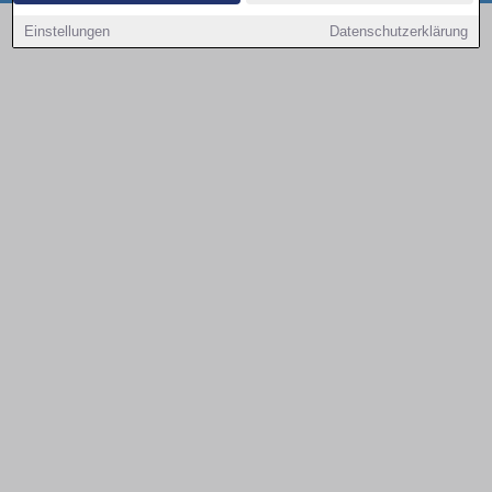
Copyright © 2000 - 2026 | 1A Infosysteme GmbH | Content by: 1a-sites-autos
Einstellungen
Datenschutzerklärung
09.08.2026