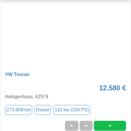
VW Touran
12.580 €
Heiligenhaus, 42579
273.609 km
Diesel
110 kw (150 PS)
➜
★
➦