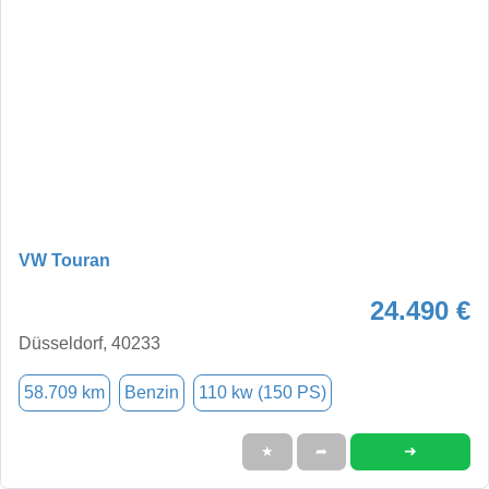
VW Touran
24.490 €
Düsseldorf, 40233
58.709 km
Benzin
110 kw (150 PS)
➜
★
➦