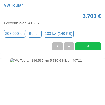
VW Touran
3.700 €
Grevenbroich, 41516
208.900 km
Benzin
103 kw (140 PS)
➜
★
➦