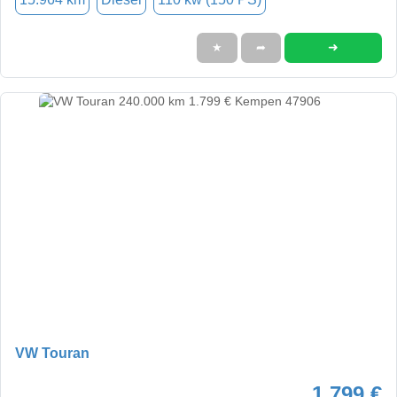
➜
★
➦
VW Touran
1.799 €