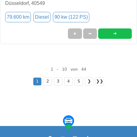
Düsseldorf, 40549
79.600 km
Diesel
90 kw (122 PS)
➜
★
➦
1 - 10 von 44
1
2
3
4
5
❯
❯❯