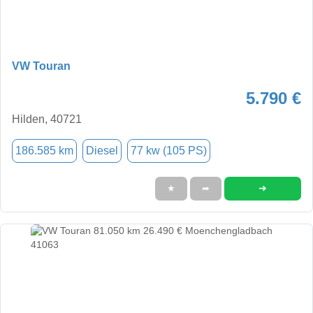
VW Touran
5.790 €
Hilden, 40721
186.585 km
Diesel
77 kw (105 PS)
➜
★
➦