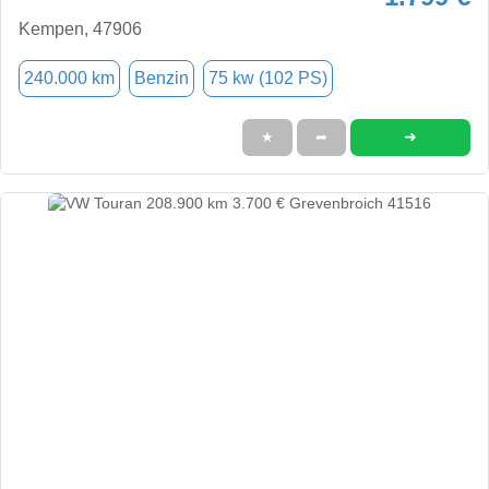
Kempen, 47906
240.000 km
Benzin
75 kw (102 PS)
➜
★
➦