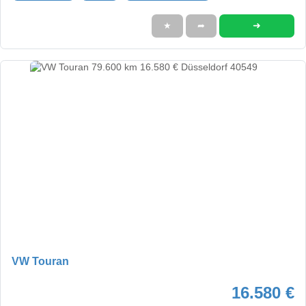
➜
★
➦
VW Touran
16.580 €