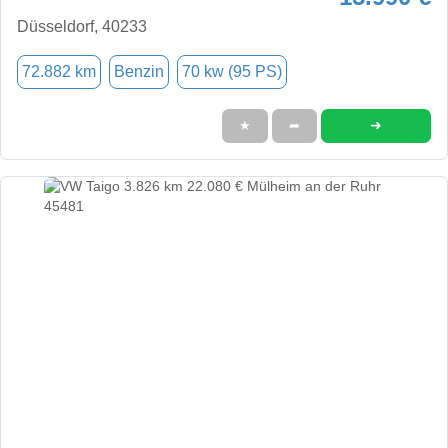
Düsseldorf, 40233
72.882 km
Benzin
70 kw (95 PS)
➜
★
➦