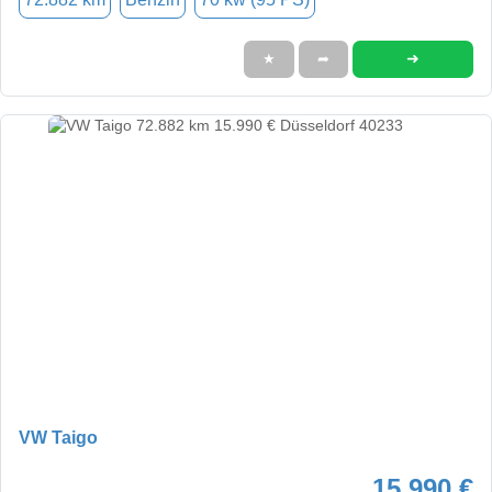
➜
★
➦
VW Taigo
15.990 €