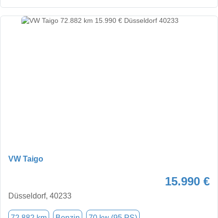
VW Taigo
15.990 €
Düsseldorf, 40233
72.882 km
Benzin
70 kw (95 PS)