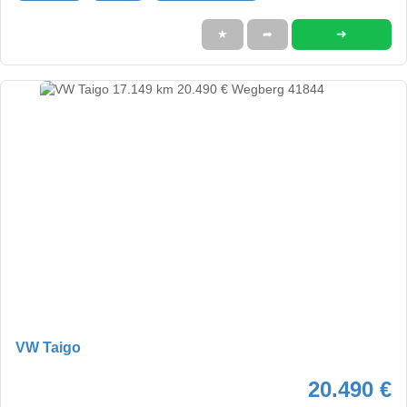
➜
★
➦
VW Taigo
20.490 €