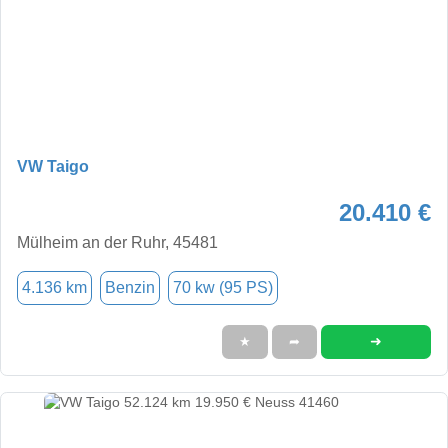
VW Taigo
20.410 €
Mülheim an der Ruhr, 45481
4.136 km
Benzin
70 kw (95 PS)
➜
★
➦