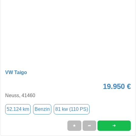
VW Taigo
19.950 €
Neuss, 41460
52.124 km
Benzin
81 kw (110 PS)
➜
★
➦