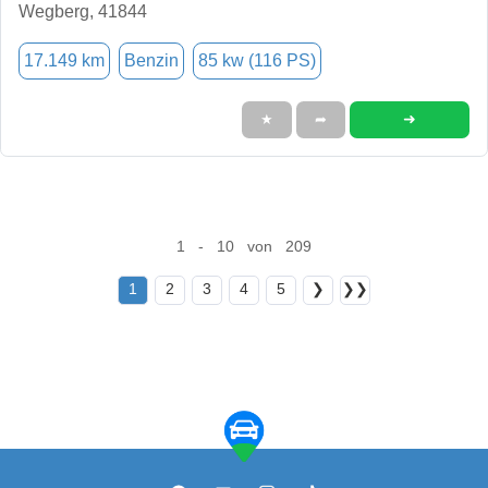
Wegberg, 41844
17.149 km
Benzin
85 kw (116 PS)
➜
★
➦
1 - 10 von 209
1
2
3
4
5
❯
❯❯