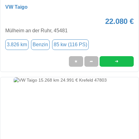
VW Taigo
22.080 €
Mülheim an der Ruhr, 45481
3.826 km
Benzin
85 kw (116 PS)
➜
★
➦