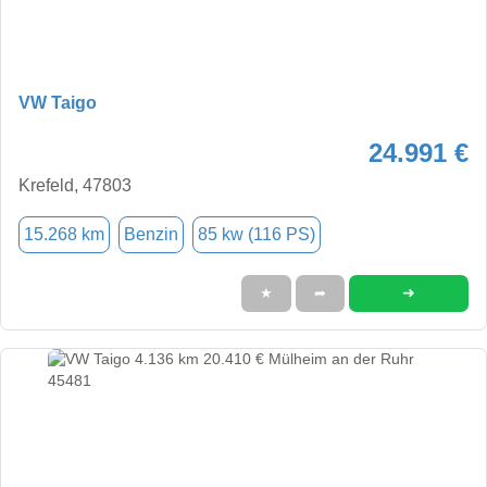
VW Taigo
24.991 €
Krefeld, 47803
15.268 km
Benzin
85 kw (116 PS)
➜
★
➦