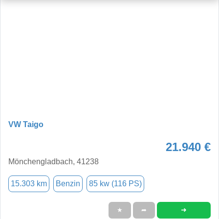
VW Taigo
21.940 €
Mönchengladbach, 41238
15.303 km
Benzin
85 kw (116 PS)
➜
★
➦