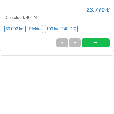
23.770 €
Düsseldorf, 40474
60.092 km
Elektro
109 kw (148 PS)
➜
★
➦