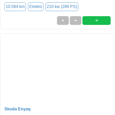
10.584 km
Elektro
210 kw (286 PS)
➜
★
➦
Skoda Enyaq