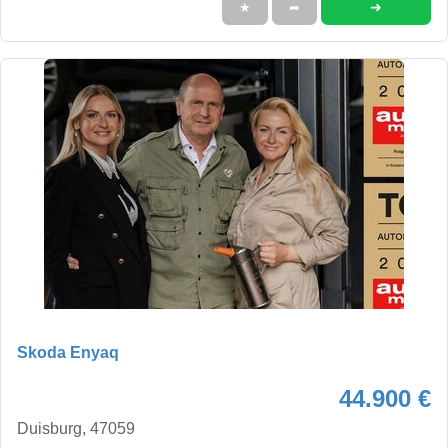
➜
★
➦
Skoda Enyaq
44.900 €
Duisburg, 47059