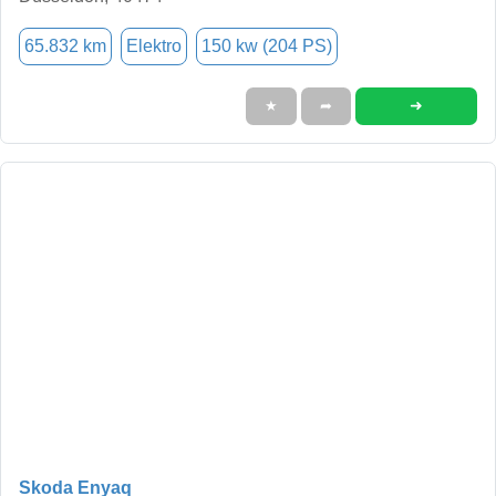
65.832 km
Elektro
150 kw (204 PS)
➜
★
➦
Skoda Enyaq