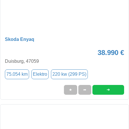
Skoda Enyaq
38.990 €
Duisburg, 47059
75.054 km
Elektro
220 kw (299 PS)
➜
★
➦