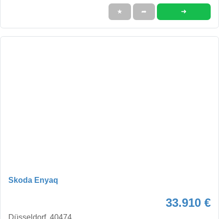
➜
★
➦
Skoda Enyaq
33.910 €
Düsseldorf, 40474