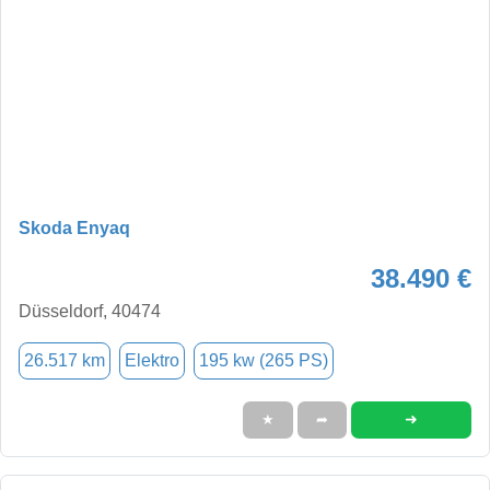
Skoda Enyaq
38.490 €
Düsseldorf, 40474
26.517 km
Elektro
195 kw (265 PS)
➜
★
➦