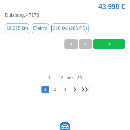
43.990 €
Duisburg, 47178
19.215 km
Elektro
210 kw (286 PS)
➜
★
➦
1 - 10 von 30
1
2
3
❯
❯❯