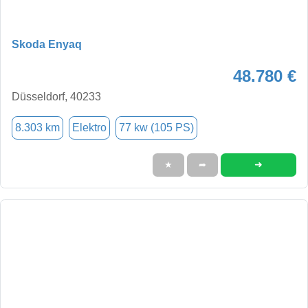
Skoda Enyaq
48.780 €
Düsseldorf, 40233
8.303 km
Elektro
77 kw (105 PS)
➜
★
➦