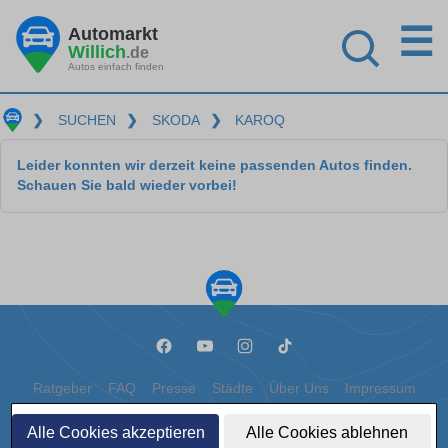
☰
Automarkt
Willich
.de
Autos einfach finden
❯
SUCHEN
❯
SKODA
❯
KAROQ
Leider konnten wir derzeit keine passenden Autos finden.
Schauen Sie bald wieder vorbei!
Ratgeber
FAQ
Presse
Städte
Über Uns
Impressum
Datenschutz
Cookies
Alle Cookies akzeptieren
Alle Cookies ablehnen