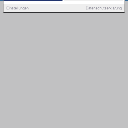
Copyright © 2000 - 2026 | 1A Infosysteme GmbH | Content by: 1a-sites-autos
Einstellungen
Datenschutzerklärung
08.08.2026