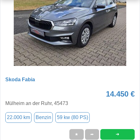
Skoda Fabia
14.450 €
Mülheim an der Ruhr, 45473
22.000 km
Benzin
59 kw (80 PS)
➜
★
➦