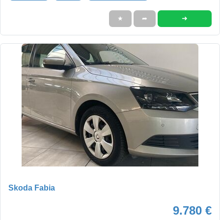
➜
★
➦
Skoda Fabia
9.780 €