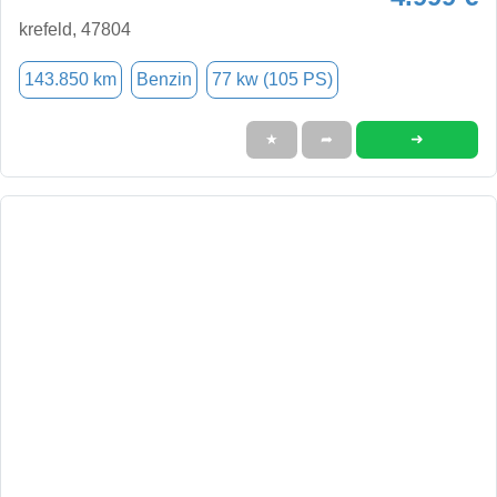
krefeld, 47804
143.850 km
Benzin
77 kw (105 PS)
➜
★
➦