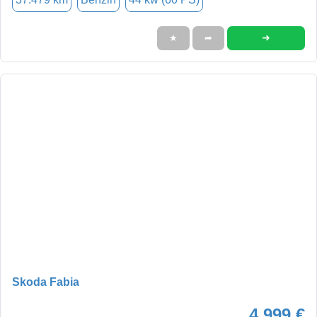
➜
★
➦
Skoda Fabia
4.999 €