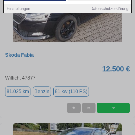
Einstellungen
Datenschutzerklärung
Skoda Fabia
12.500 €
Willich, 47877
81.025 km
Benzin
81 kw (110 PS)
➜
★
➦