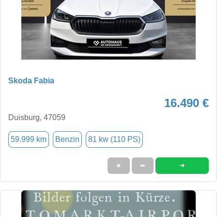
Skoda Fabia
16.490 €
Duisburg, 47059
59.999 km
Benzin
81 kw (110 PS)
➜
★
➦