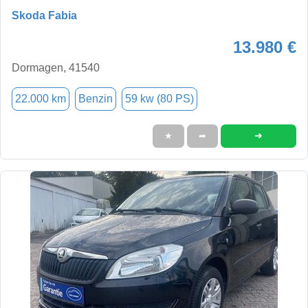
Skoda Fabia
13.980 €
Dormagen, 41540
22.000 km
Benzin
59 kw (80 PS)
➜
★
➦