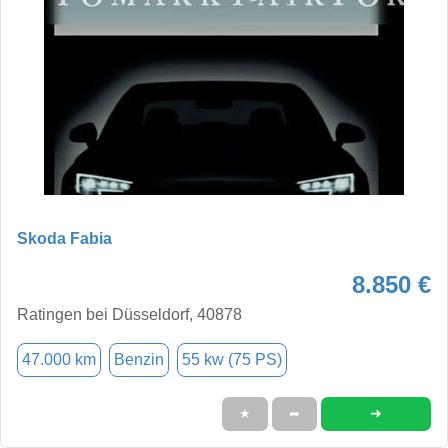
Skoda Fabia
8.850 €
Ratingen bei Düsseldorf, 40878
47.000 km
Benzin
55 kw (75 PS)
➜
★
➦