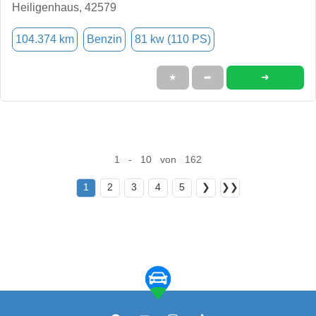
Heiligenhaus, 42579
104.374 km
Benzin
81 kw (110 PS)
➜
★
➦
1 - 10 von 162
1
2
3
4
5
❯
❯❯