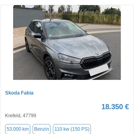
Skoda Fabia
18.350 €
Krefeld, 47799
53.000 km
Benzin
110 kw (150 PS)