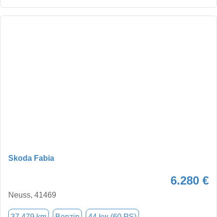
Skoda Fabia
6.280 €
Neuss, 41469
37.479 km
Benzin
44 kw (60 PS)