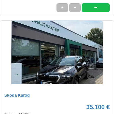
➜
★
➦
Skoda Karoq
35.100 €