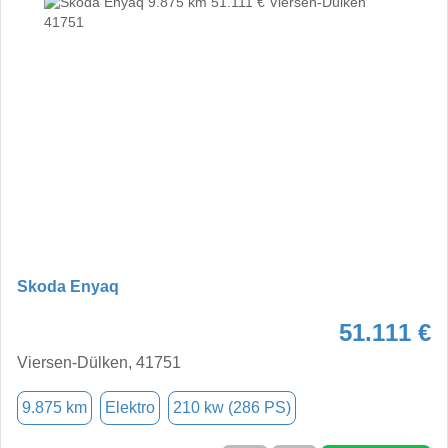
Skoda Enyaq
51.111 €
Viersen-Dülken, 41751
9.875 km
Elektro
210 kw (286 PS)