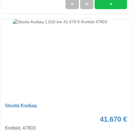
➜
★
➦
Skoda Kodiaq
41.670 €
Krefeld, 47803