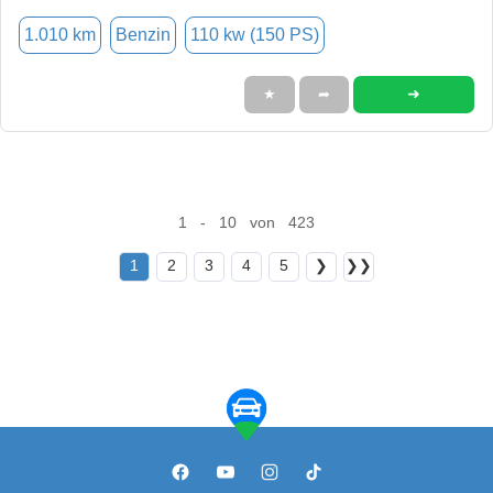
1.010 km
Benzin
110 kw (150 PS)
➜
★
➦
1 - 10 von 423
1
2
3
4
5
❯
❯❯