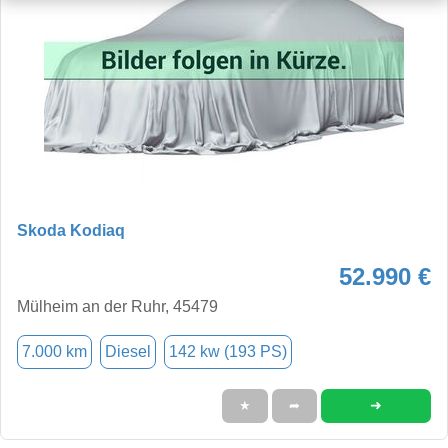
Skoda Kodiaq
52.990 €
Mülheim an der Ruhr, 45479
7.000 km
Diesel
142 kw (193 PS)
➜
★
➦