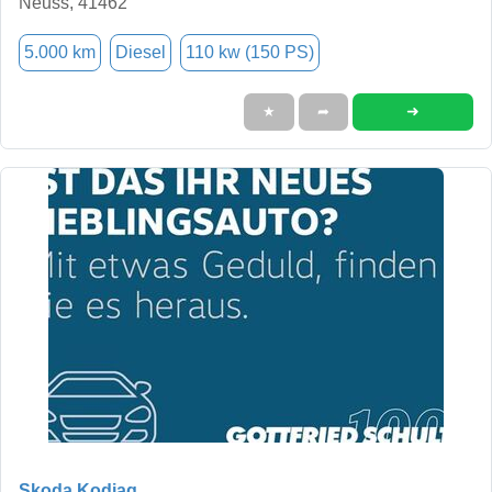
Neuss, 41462
5.000 km
Diesel
110 kw (150 PS)
➜
★
➦
Skoda Kodiaq