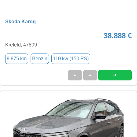
Skoda Karoq
38.888 €
Krefeld, 47809
9.875 km
Benzin
110 kw (150 PS)
➜
★
➦