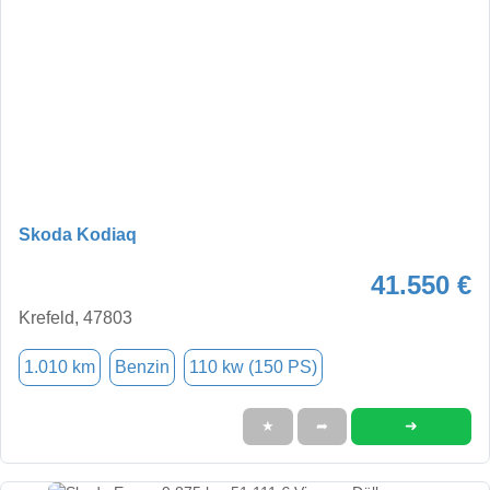
Skoda Kodiaq
41.550 €
Krefeld, 47803
1.010 km
Benzin
110 kw (150 PS)
➜
★
➦