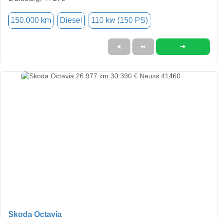
150.000 km
Diesel
110 kw (150 PS)
➜
★
➦
Skoda Octavia