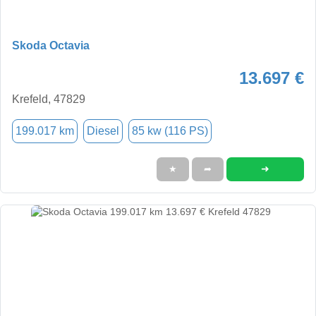
Skoda Octavia
13.697 €
Krefeld, 47829
199.017 km
Diesel
85 kw (116 PS)
➜
★
➦