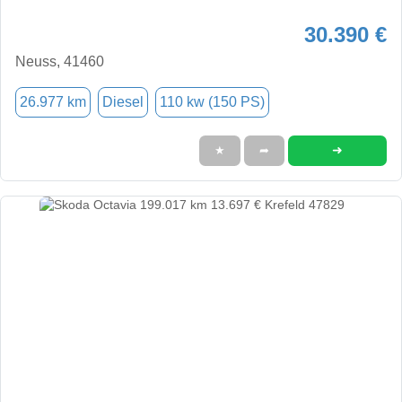
30.390 €
Neuss, 41460
26.977 km
Diesel
110 kw (150 PS)
➜
★
➦