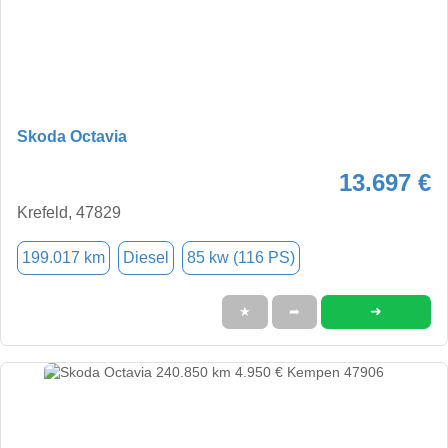
Skoda Octavia
13.697 €
Krefeld, 47829
199.017 km
Diesel
85 kw (116 PS)
➜
★
➦