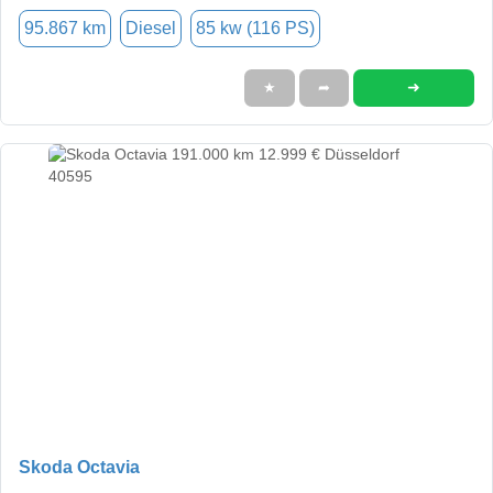
95.867 km
Diesel
85 kw (116 PS)
➜
★
➦
Skoda Octavia