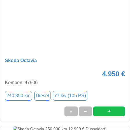
Skoda Octavia
4.950 €
Kempen, 47906
240.850 km
Diesel
77 kw (105 PS)
➜
★
➦