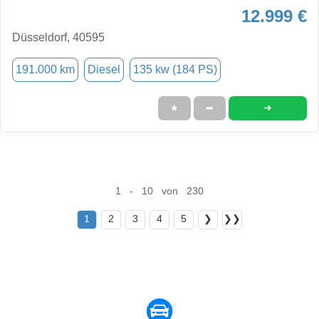
12.999 €
Düsseldorf, 40595
191.000 km
Diesel
135 kw (184 PS)
➜
★
➦
1 - 10 von 230
1
2
3
4
5
❯
❯❯