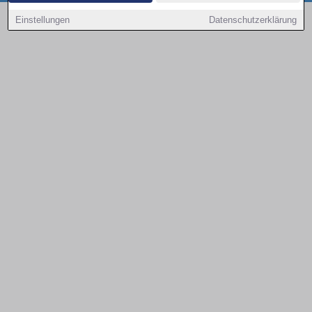
Copyright © 2000 - 2026 | 1A Infosysteme GmbH | Content by: 1a-sites-autos
Einstellungen
Datenschutzerklärung
08.08.2026