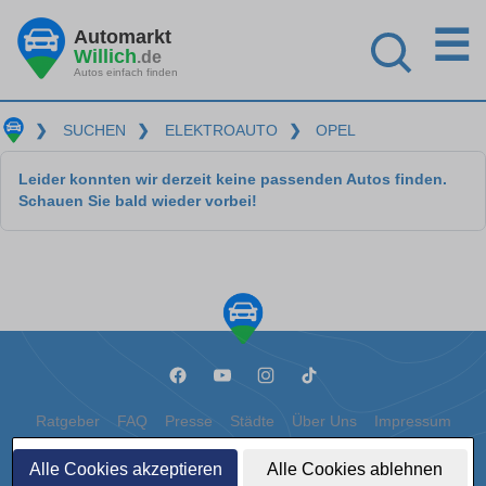
☰
Automarkt
Willich
.de
Autos einfach finden
❯
SUCHEN
❯
ELEKTROAUTO
❯
OPEL
Leider konnten wir derzeit keine passenden Autos finden.
Schauen Sie bald wieder vorbei!
Ratgeber
FAQ
Presse
Städte
Über Uns
Impressum
Datenschutz
Cookies
Alle Cookies akzeptieren
Alle Cookies ablehnen