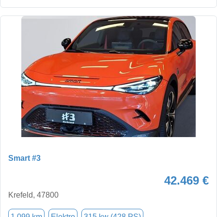
Smart #3
42.469 €
Krefeld, 47800
1.099 km
Elektro
315 kw (428 PS)