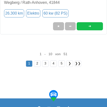
Wegberg / Rath-Anhoven, 41844
26.300 km
Elektro
60 kw (82 PS)
➜
★
➦
1 - 10 von 51
1
2
3
4
5
❯
❯❯