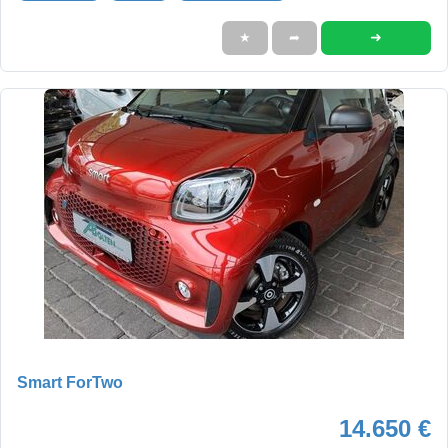
➜
★
➦
Smart ForTwo
14.650 €