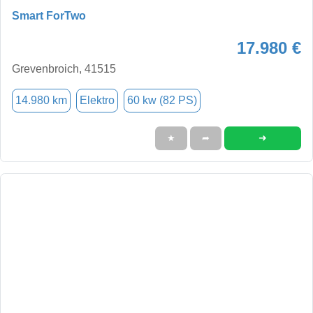
Smart ForTwo
17.980 €
Grevenbroich, 41515
14.980 km
Elektro
60 kw (82 PS)
➜
★
➦