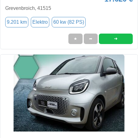
Grevenbroich, 41515
9.201 km
Elektro
60 kw (82 PS)
➜
★
➦