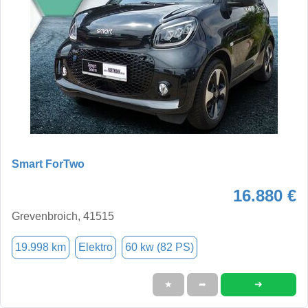
Smart ForTwo
16.880 €
Grevenbroich, 41515
19.998 km
Elektro
60 kw (82 PS)
➜
★
➦