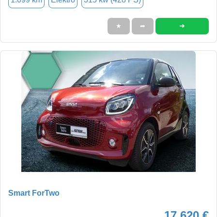
➜
★
➦
Smart ForTwo
17.620 €