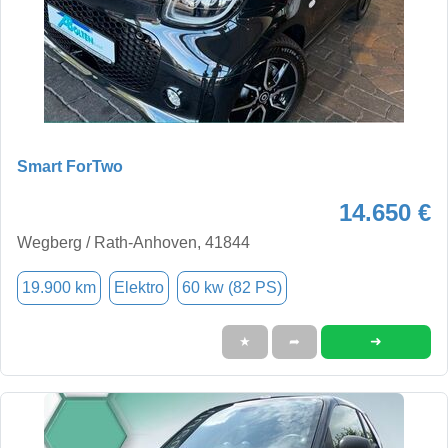
Smart ForTwo
14.650 €
Wegberg / Rath-Anhoven, 41844
19.900 km
Elektro
60 kw (82 PS)
➜
★
➦