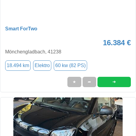
Smart ForTwo
16.384 €
Mönchengladbach, 41238
18.494 km
Elektro
60 kw (82 PS)
➜
★
➦