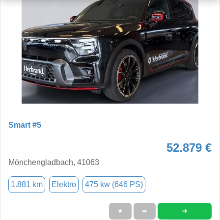
Smart #5
52.879 €
Mönchengladbach, 41063
1.881 km
Elektro
475 kw (646 PS)
➜
★
➦