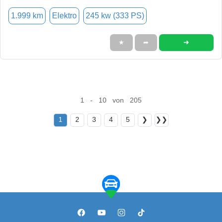
1.999 km
Elektro
245 kw (333 PS)
➜
★
➦
1 - 10 von 205
1
2
3
4
5
❯
❯❯