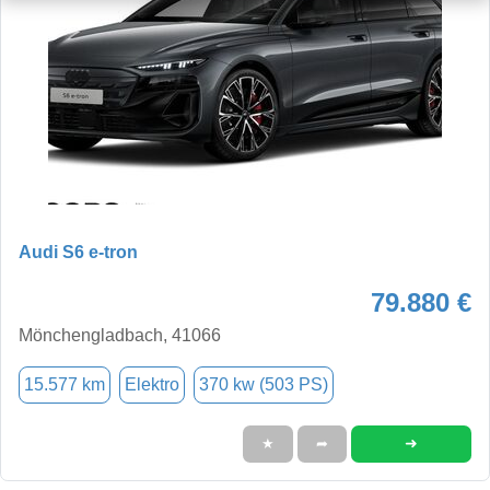
Audi S6 e-tron
79.880 €
Mönchengladbach, 41066
15.577 km
Elektro
370 kw (503 PS)
➜
★
➦