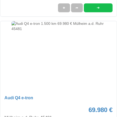
➜
★
➦
Audi Q4 e-tron
69.980 €