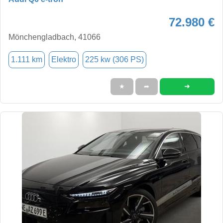
72.980 €
Mönchengladbach, 41066
1.111 km
Elektro
225 kw (306 PS)
➜
★
➦