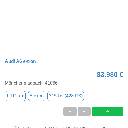
Audi A6 e-tron
83.980 €
Mönchengladbach, 41066
1.111 km
Elektro
315 kw (428 PS)
➜
★
➦