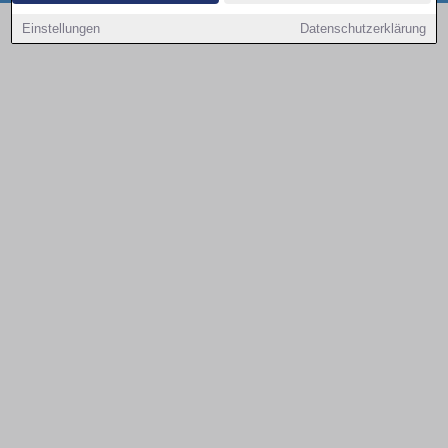
Copyright © 2000 - 2026 | 1A Infosysteme GmbH | Content by: 1a-sites-autos
Einstellungen
Datenschutzerklärung
08.08.2026