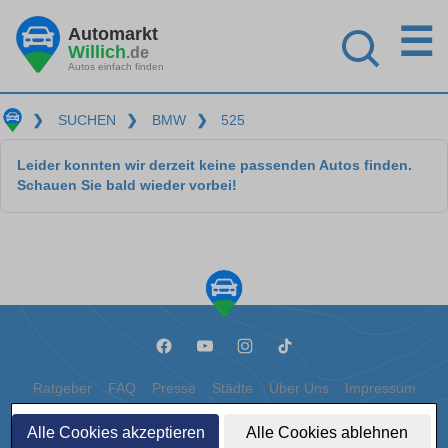
☰
Automarkt
Willich
.de
Autos einfach finden
❯
SUCHEN
❯
BMW
❯
525
Leider konnten wir derzeit keine passenden Autos finden.
Schauen Sie bald wieder vorbei!
Ratgeber
FAQ
Presse
Städte
Über Uns
Impressum
Datenschutz
Cookies
Alle Cookies akzeptieren
Alle Cookies ablehnen