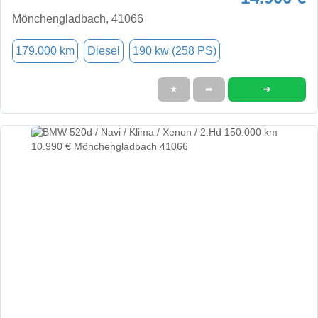
Mönchengladbach, 41066
179.000 km
Diesel
190 kw (258 PS)
➜
★
➦