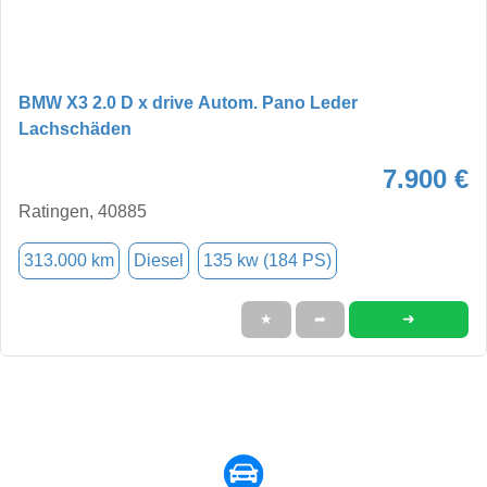
BMW X3 2.0 D x drive Autom. Pano Leder
Lachschäden
7.900 €
Ratingen, 40885
313.000 km
Diesel
135 kw (184 PS)
➜
★
➦