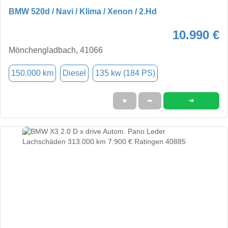
BMW 520d / Navi / Klima / Xenon / 2.Hd
10.990 €
Mönchengladbach, 41066
150.000 km
Diesel
135 kw (184 PS)
➜
★
➦