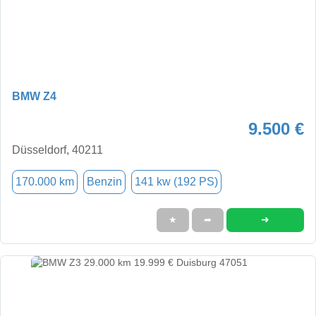
BMW Z4
9.500 €
Düsseldorf, 40211
170.000 km
Benzin
141 kw (192 PS)
➜
★
➦