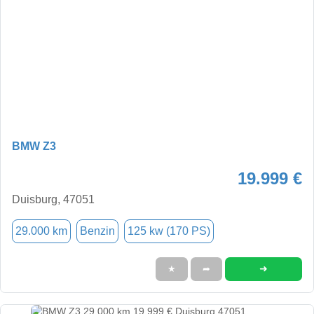
BMW Z3
19.999 €
Duisburg, 47051
29.000 km
Benzin
125 kw (170 PS)
➜
★
➦