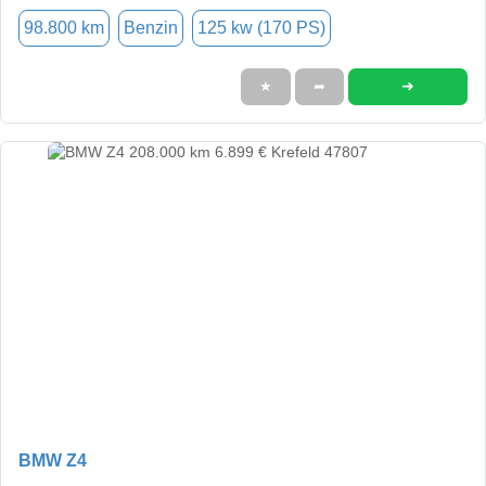
98.800 km
Benzin
125 kw (170 PS)
➜
★
➦
BMW Z4