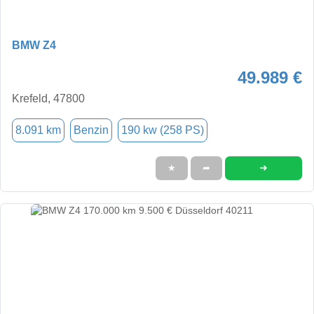
BMW Z4
49.989 €
Krefeld, 47800
8.091 km
Benzin
190 kw (258 PS)
➜
★
➦