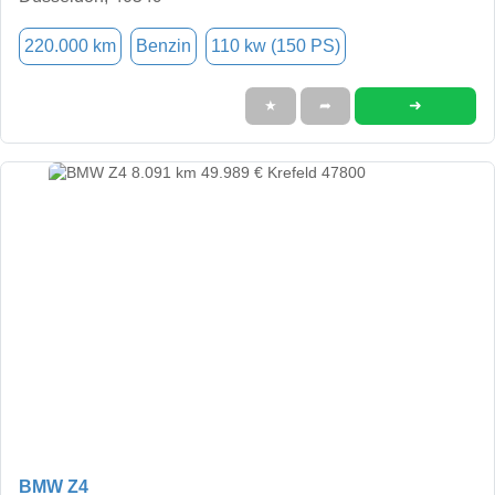
220.000 km
Benzin
110 kw (150 PS)
➜
★
➦
BMW Z4