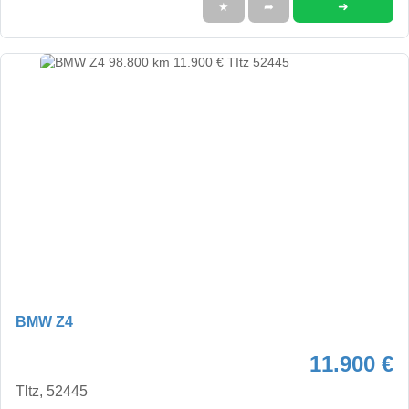
➜
★
➦
BMW Z4
11.900 €
TItz, 52445