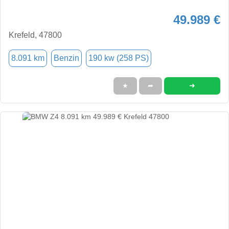
49.989 €
Krefeld, 47800
8.091 km
Benzin
190 kw (258 PS)
➜
★
➦