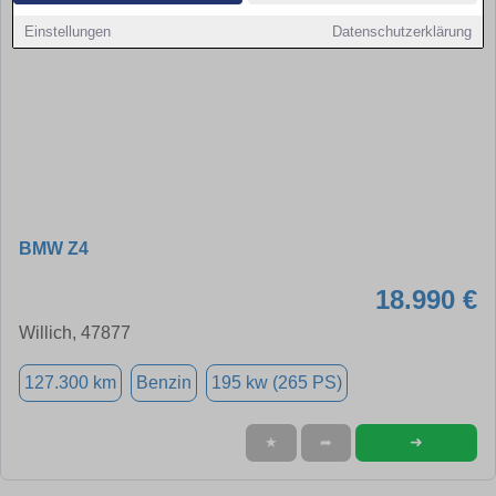
Einstellungen
Datenschutzerklärung
BMW Z4
18.990 €
Willich, 47877
127.300 km
Benzin
195 kw (265 PS)
➜
★
➦