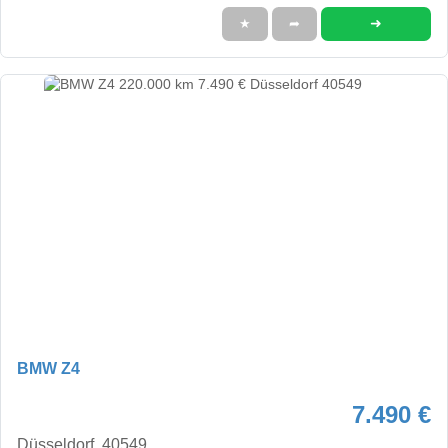
➜
★
➦
BMW Z4
7.490 €
Düsseldorf, 40549