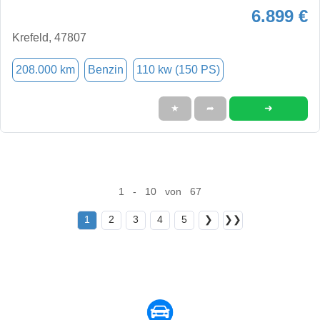
6.899 €
Krefeld, 47807
208.000 km
Benzin
110 kw (150 PS)
➜
★
➦
1 - 10 von 67
1
2
3
4
5
❯
❯❯