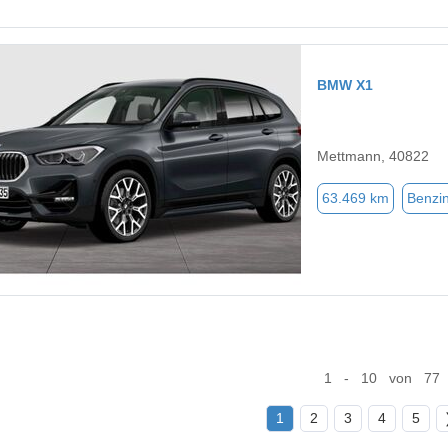
BMW X1
Mettmann, 40822
63.469 km
Benzi
1 - 10 von 77
1
2
3
4
5