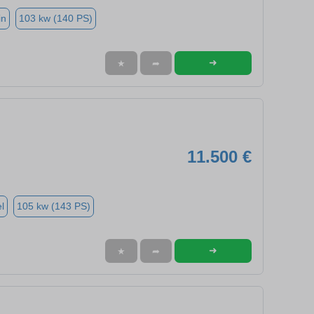
in
103 kw (140 PS)
➜
★
➦
11.500 €
l
105 kw (143 PS)
➜
★
➦