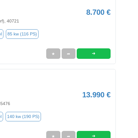
8.700 €
rf), 40721
l
85 kw (116 PS)
➜
★
➦
13.990 €
45476
l
140 kw (190 PS)
➜
★
➦