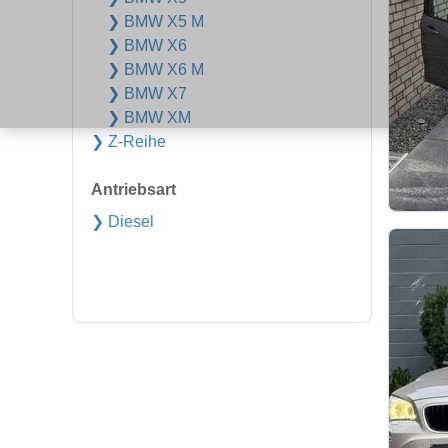
❯ BMW X5 M
❯ BMW X6
❯ BMW X6 M
❯ BMW X7
❯ BMW XM
❯ Z-Reihe
Antriebsart
❯ Diesel