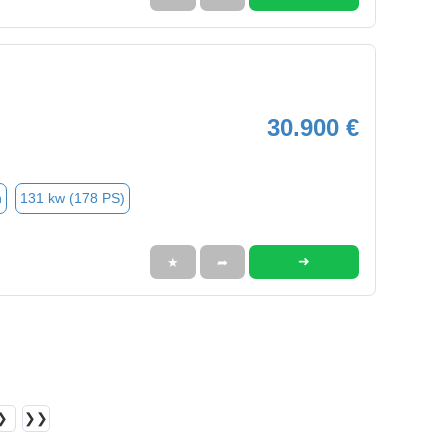
30.900 €
n
131 kw (178 PS)
➜
★
➦
❯
❯❯