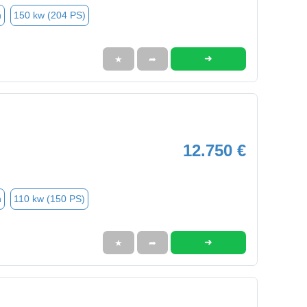
n
150 kw (204 PS)
➜
★
➦
12.750 €
n
110 kw (150 PS)
➜
★
➦