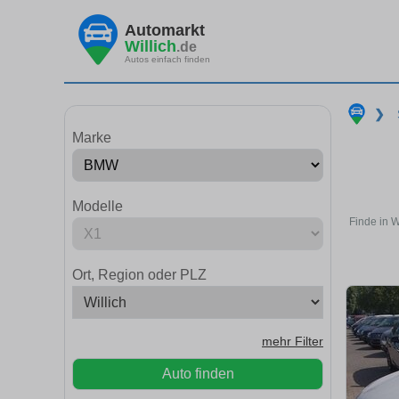
Automarkt
Willich
.de
Autos einfach finden
❯
Marke
Modelle
Finde in W
Ort, Region oder PLZ
mehr Filter
Auto finden