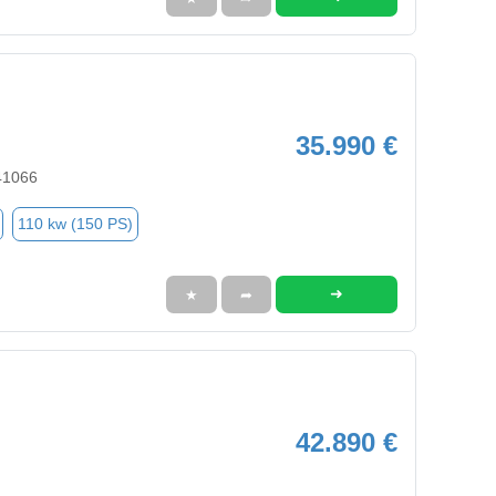
35.990 €
41066
110 kw (150 PS)
➜
★
➦
42.890 €