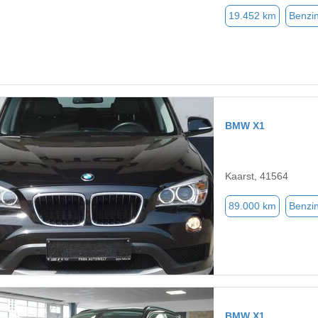
19.452 km
Benzi
BMW X1
Kaarst, 41564
89.000 km
Benzi
BMW X1