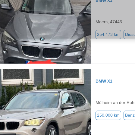
BMW X1
Moers, 47443
254.473 km
Diese
BMW X1
Mülheim an der Ruh
250.000 km
Benz