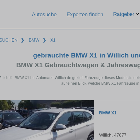
Ratgeber
Autosuche
Experten finden
SUCHEN
❯
BMW
❯
X1
gebrauchte BMW X1 in Willich u
BMW X1 Gebrauchtwagen & Jahreswage
illich für BMW X1 bei Automarkt-Willich.de gezielt Fahrzeuge dieses Models in d
auf einen Blick, welche BMW X1 Fahrzeuge in W
BMW X1
Willich, 47877