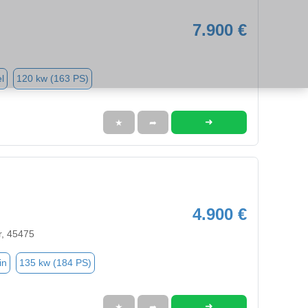
7.900 €
l
120 kw (163 PS)
➜
★
➦
4.900 €
r, 45475
in
135 kw (184 PS)
➜
★
➦