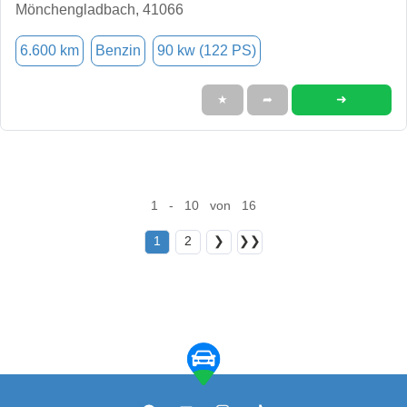
Mönchengladbach, 41066
6.600 km
Benzin
90 kw (122 PS)
➜
★
➦
1 - 10 von 16
1
2
❯
❯❯