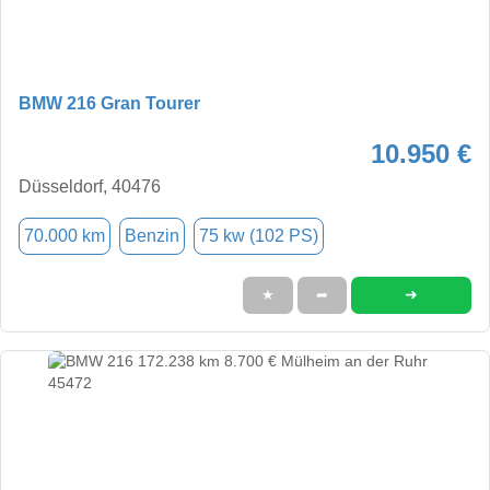
BMW 216 Gran Tourer
10.950 €
Düsseldorf, 40476
70.000 km
Benzin
75 kw (102 PS)
➜
★
➦