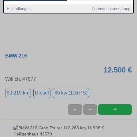
Einstellungen
Datenschutzerklärung
BMW 216
12.500 €
Willich, 47877
90.219 km
Diesel
85 kw (116 PS)
➜
★
➦