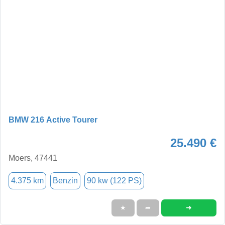
BMW 216 Active Tourer
25.490 €
Moers, 47441
4.375 km
Benzin
90 kw (122 PS)
➜
★
➦