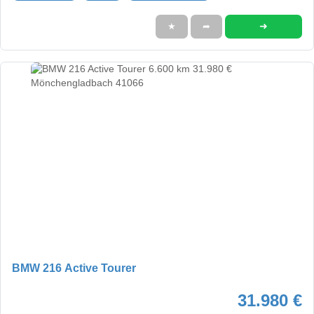
➜
★
➦
BMW 216 Active Tourer
31.980 €