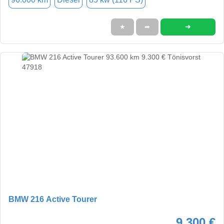
➜
★
➦
BMW 216 Active Tourer
9.300 €