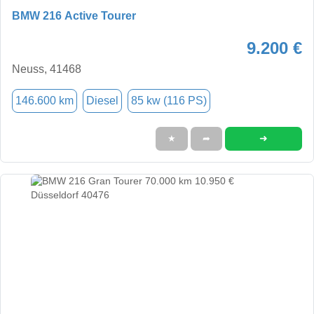
BMW 216 Active Tourer
9.200 €
Neuss, 41468
146.600 km
Diesel
85 kw (116 PS)
➜
★
➦