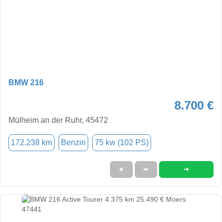
BMW 216
8.700 €
Mülheim an der Ruhr, 45472
172.238 km
Benzin
75 kw (102 PS)
➜
★
➦