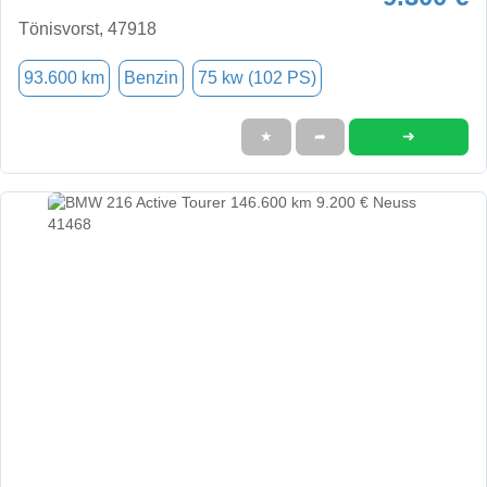
Tönisvorst, 47918
93.600 km
Benzin
75 kw (102 PS)
➜
★
➦