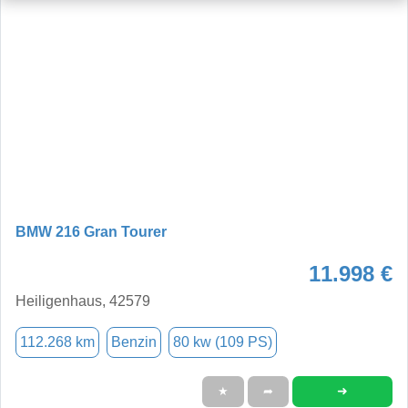
BMW 216 Gran Tourer
11.998 €
Heiligenhaus, 42579
112.268 km
Benzin
80 kw (109 PS)
➜
★
➦