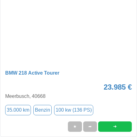
BMW 218 Active Tourer
23.985 €
Meerbusch, 40668
35.000 km
Benzin
100 kw (136 PS)
➜
★
➦