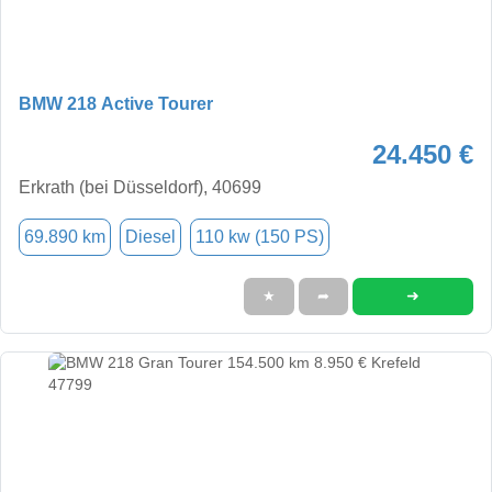
BMW 218 Active Tourer
24.450 €
Erkrath (bei Düsseldorf), 40699
69.890 km
Diesel
110 kw (150 PS)
➜
★
➦