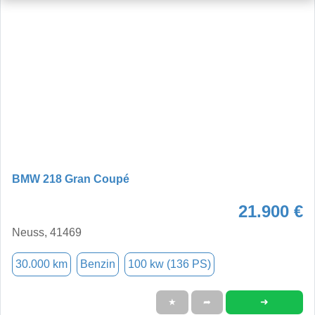
BMW 218 Gran Coupé
21.900 €
Neuss, 41469
30.000 km
Benzin
100 kw (136 PS)
➜
★
➦