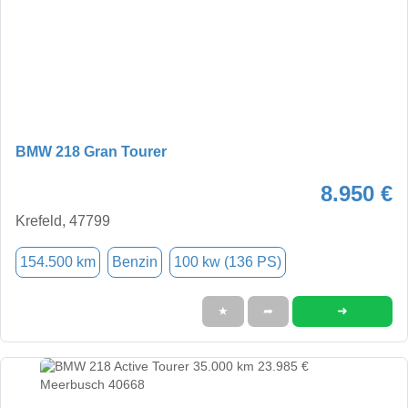
BMW 218 Gran Tourer
8.950 €
Krefeld, 47799
154.500 km
Benzin
100 kw (136 PS)
➜
★
➦