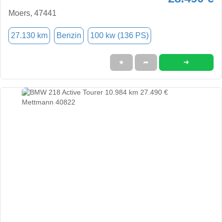
Moers, 47441
27.130 km
Benzin
100 kw (136 PS)
➜
★
➦