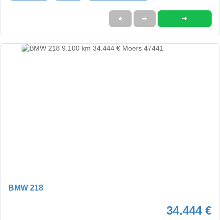
➜
★
➦
BMW 218
34.444 €