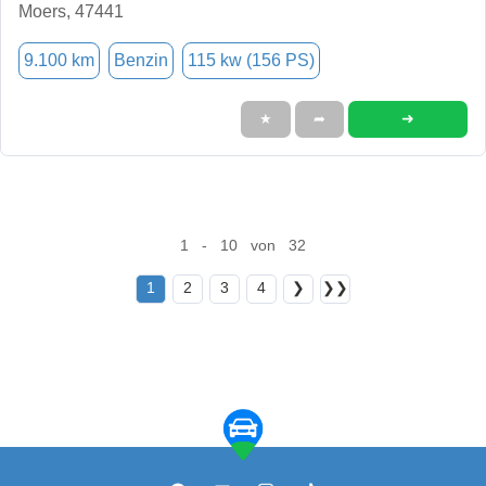
Moers, 47441
9.100 km
Benzin
115 kw (156 PS)
➜
★
➦
1 - 10 von 32
1
2
3
4
❯
❯❯