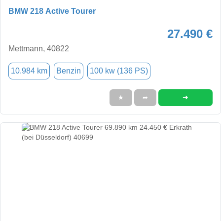
BMW 218 Active Tourer
27.490 €
Mettmann, 40822
10.984 km
Benzin
100 kw (136 PS)
➜
★
➦