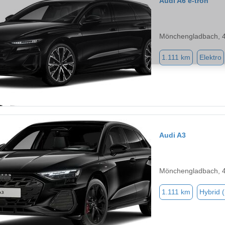
Audi A6 e-tron
Mönchengladbach, 
1.111 km
Elektro
Audi A3
Mönchengladbach, 
1.111 km
Hybrid 