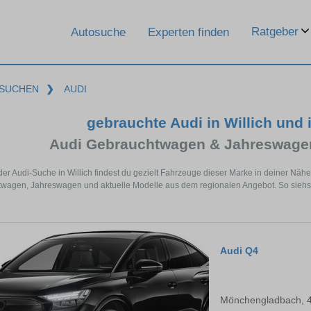
Ratgeber
Autosuche
Experten finden
SUCHEN
❯
AUDI
gebrauchte Audi in Willich und
Audi Gebrauchtwagen & Jahreswagen
der Audi-Suche in Willich findest du gezielt Fahrzeuge dieser Marke in deiner Nä
wagen, Jahreswagen und aktuelle Modelle aus dem regionalen Angebot. So siehst du
Audi Q4
Mönchengladbach, 