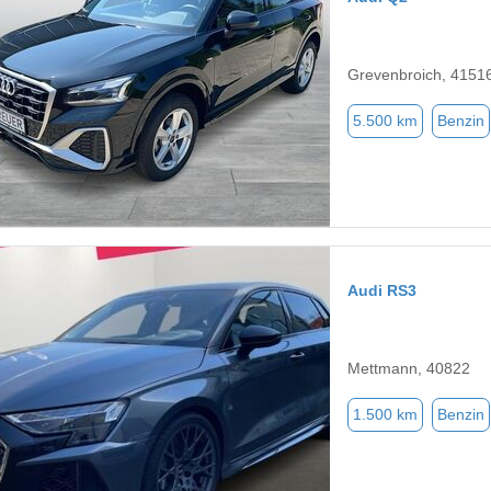
Grevenbroich, 4151
5.500 km
Benzin
Audi RS3
Mettmann, 40822
1.500 km
Benzin