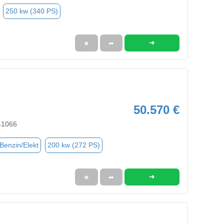
250 kw (340 PS)
➜
★
➦
50.570 €
41066
(Benzin/Elekt
200 kw (272 PS)
➜
★
➦