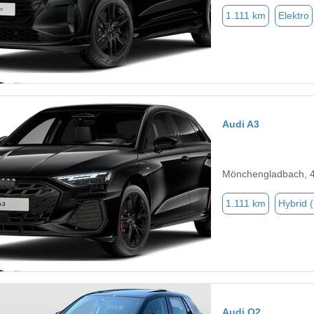
1.111 km
Elektro
Audi A3
Mönchengladbach, 
1.111 km
Hybrid 
Audi Q2