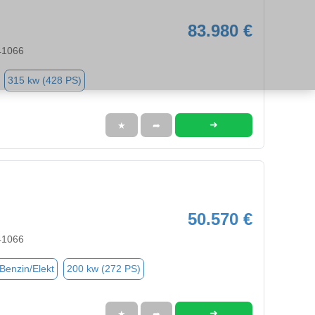
83.980 €
41066
315 kw (428 PS)
➜
★
➦
50.570 €
41066
(Benzin/Elekt
200 kw (272 PS)
➜
★
➦