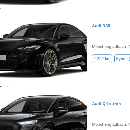
Audi RS5
Mönchengladbach, 
2.222 km
Hybrid 
Audi Q4 e-tron
Mönchengladbach, 