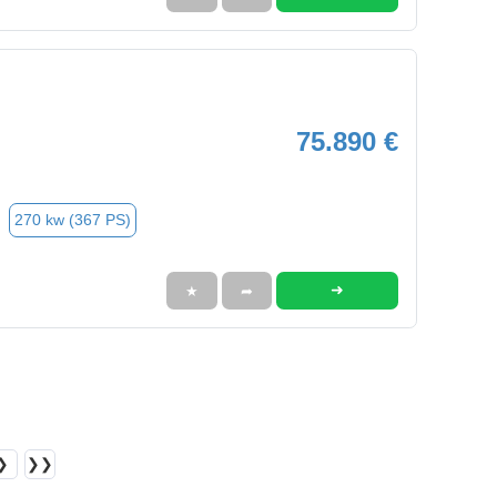
75.890 €
270 kw (367 PS)
➜
★
➦
❯
❯❯