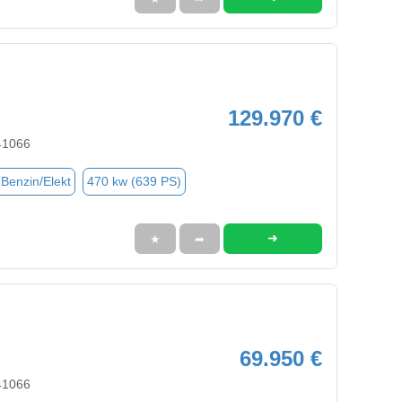
129.970 €
41066
(Benzin/Elekt
470 kw (639 PS)
➜
★
➦
69.950 €
41066