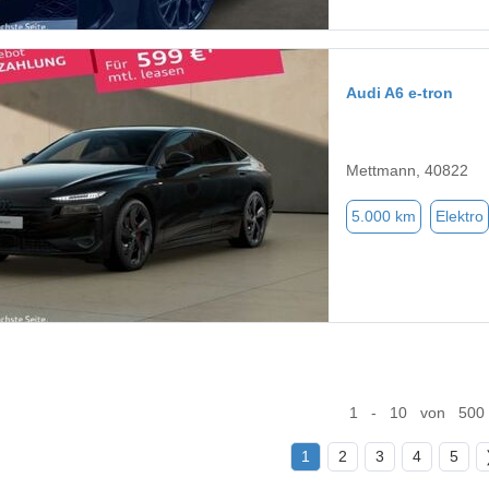
Audi A6 e-tron
Mettmann, 40822
5.000 km
Elektro
1 - 10 von 500
1
2
3
4
5