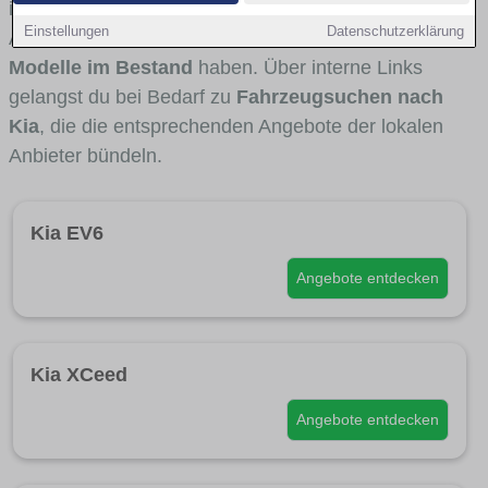
interessant ist. Viele Fahrzeuge stammen von
Einstellungen
Datenschutzerklärung
Autohäusern und Autohändlern aus Willich, die
Kia-
Modelle im Bestand
haben. Über interne Links
gelangst du bei Bedarf zu
Fahrzeugsuchen nach
Kia
, die die entsprechenden Angebote der lokalen
Anbieter bündeln.
Kia EV6
Angebote entdecken
Kia XCeed
Angebote entdecken