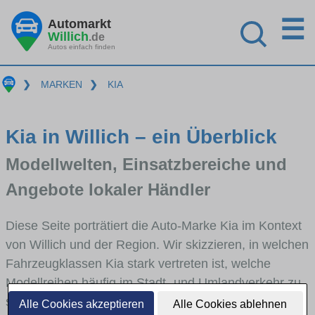
☰
Automarkt
Willich
.de
Autos einfach finden
❯
MARKEN
❯
KIA
Kia in Willich – ein Überblick
Modellwelten, Einsatzbereiche und
Angebote lokaler Händler
Diese Seite porträtiert die Auto-Marke Kia im Kontext
von Willich und der Region. Wir skizzieren, in welchen
Fahrzeugklassen Kia stark vertreten ist, welche
Modellreihen häufig im Stadt- und Umlandverkehr zu
sehen sind und für welche Fahrertypen die Marke
Alle Cookies akzeptieren
Alle Cookies ablehnen