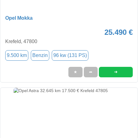
Opel Mokka
25.490 €
Krefeld, 47800
9.500 km
Benzin
96 kw (131 PS)
➜
★
➦