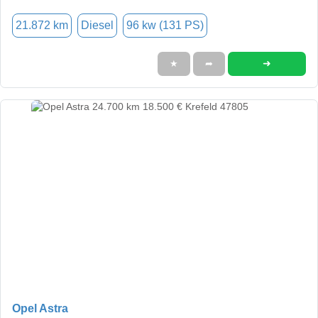
21.872 km
Diesel
96 kw (131 PS)
➜
★
➦
Opel Astra