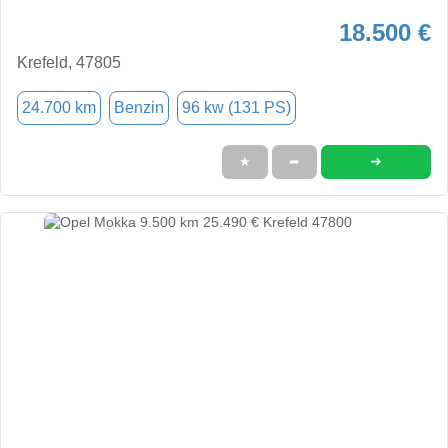
18.500 €
Krefeld, 47805
24.700 km
Benzin
96 kw (131 PS)
➜
★
➦