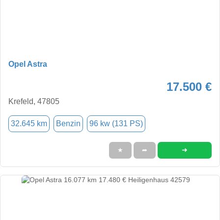
Opel Astra
17.500 €
Krefeld, 47805
32.645 km
Benzin
96 kw (131 PS)
➜
★
➦