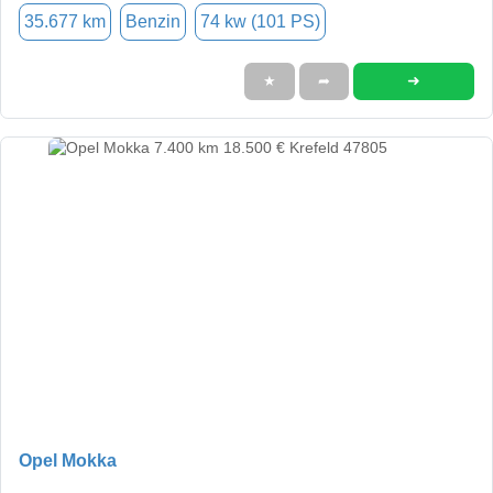
35.677 km
Benzin
74 kw (101 PS)
➜
★
➦
Opel Mokka