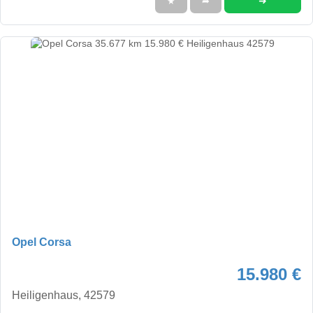
➜
★
➦
Opel Corsa
15.980 €
Heiligenhaus, 42579