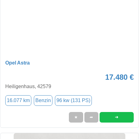
Opel Astra
17.480 €
Heiligenhaus, 42579
16.077 km
Benzin
96 kw (131 PS)
➜
★
➦