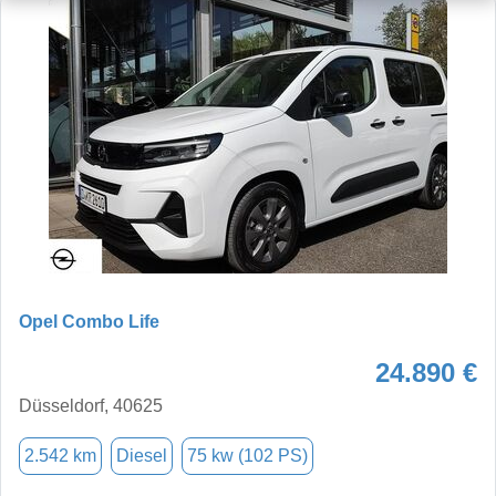
Opel Combo Life
24.890 €
Düsseldorf, 40625
2.542 km
Diesel
75 kw (102 PS)