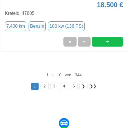
18.500 €
Krefeld, 47805
7.400 km
Benzin
100 kw (136 PS)
➜
★
➦
1 - 10 von 344
1
2
3
4
5
❯
❯❯