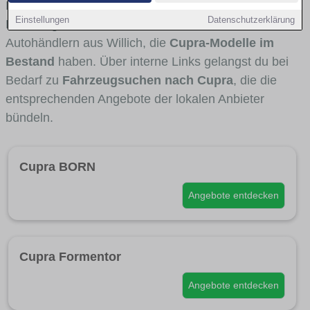
Fahrertypen die Marke interessant ist. Viele
Einstellungen
Datenschutzerklärung
Fahrzeuge stammen von Autohäusern und
Autohändlern aus Willich, die
Cupra-Modelle im
Bestand
haben. Über interne Links gelangst du bei
Bedarf zu
Fahrzeugsuchen nach Cupra
, die die
entsprechenden Angebote der lokalen Anbieter
bündeln.
Cupra BORN
Angebote entdecken
Cupra Formentor
Angebote entdecken