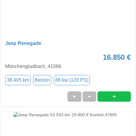
Jeep Renegade
16.850 €
Mönchengladbach, 41066
38.405 km
Benzin
88 kw (120 PS)
➜
★
➦