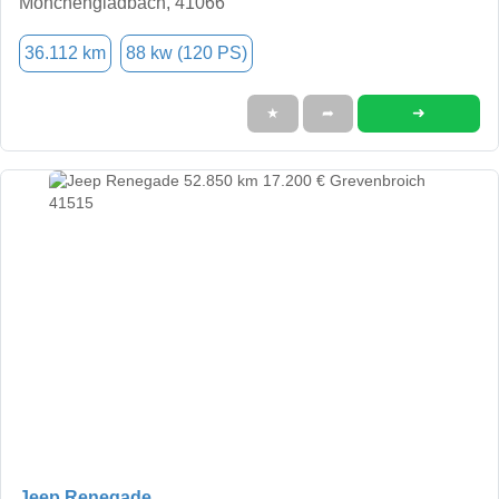
Mönchengladbach, 41066
36.112 km
88 kw (120 PS)
➜
★
➦
Jeep Renegade