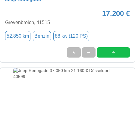
17.200 €
Grevenbroich, 41515
52.850 km
Benzin
88 kw (120 PS)
➜
★
➦