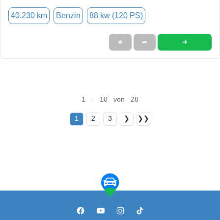
40.230 km
Benzin
88 kw (120 PS)
➜
★
➦
1 - 10 von 28
1
2
3
❯
❯❯