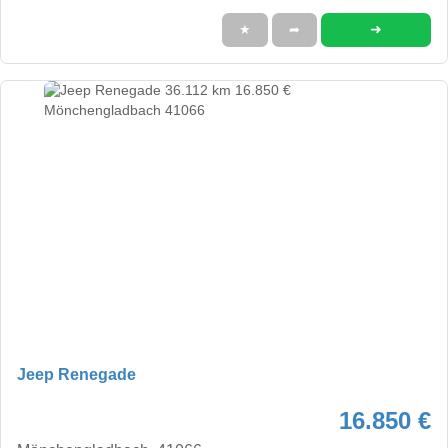
➜
★
➦
Jeep Renegade
16.850 €