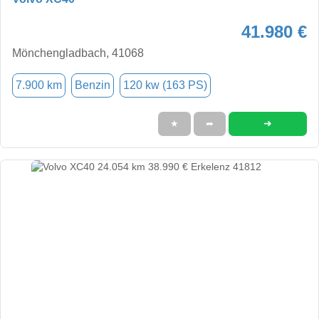
41.980 €
Mönchengladbach, 41068
7.900 km
Benzin
120 kw (163 PS)
➜
★
➦