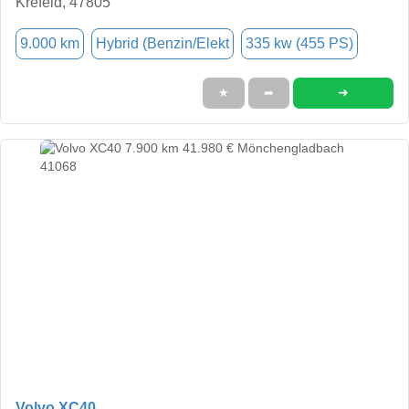
Krefeld, 47805
9.000 km
Hybrid (Benzin/Elekt
335 kw (455 PS)
➜
★
➦
Volvo XC40