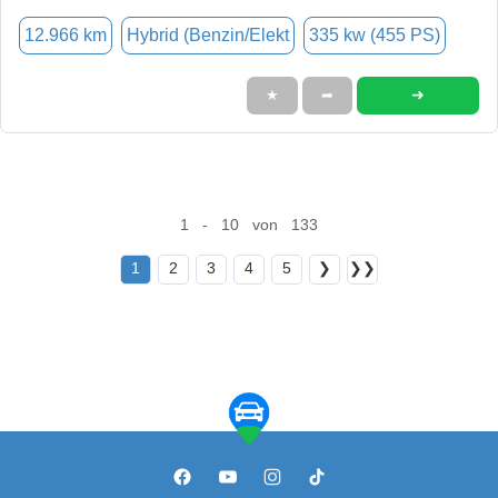
12.966 km
Hybrid (Benzin/Elekt
335 kw (455 PS)
➜
★
➦
1 - 10 von 133
1
2
3
4
5
❯
❯❯