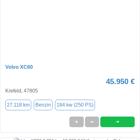
Volvo XC60
45.950 €
Krefeld, 47805
27.118 km
Benzin
184 kw (250 PS)
➜
★
➦