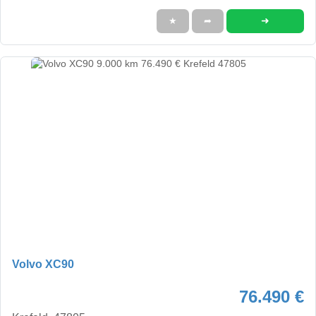
➜
★
➦
Volvo XC90
76.490 €