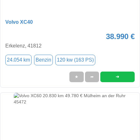
Volvo XC40
38.990 €
Erkelenz, 41812
24.054 km
Benzin
120 kw (163 PS)
➜
★
➦