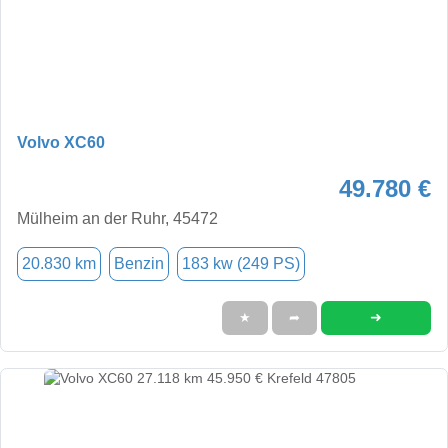
Volvo XC60
49.780 €
Mülheim an der Ruhr, 45472
20.830 km
Benzin
183 kw (249 PS)
➜
★
➦