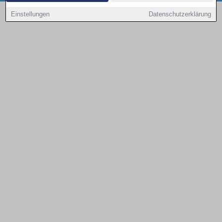
Copyright © 2000 - 2026 | 1A Infosysteme GmbH | Content by: 1a-sites-autos
Einstellungen
Datenschutzerklärung
08.08.2026