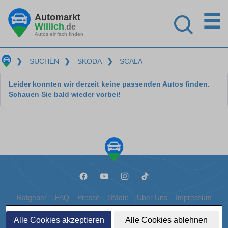
☰
Automarkt
Willich
.de
Autos einfach finden
❯
SUCHEN
❯
SKODA
❯
SCALA
Leider konnten wir derzeit keine passenden Autos finden.
Schauen Sie bald wieder vorbei!
Ratgeber
FAQ
Presse
Städte
Über Uns
Impressum
Datenschutz
Cookies
Alle Cookies akzeptieren
Alle Cookies ablehnen