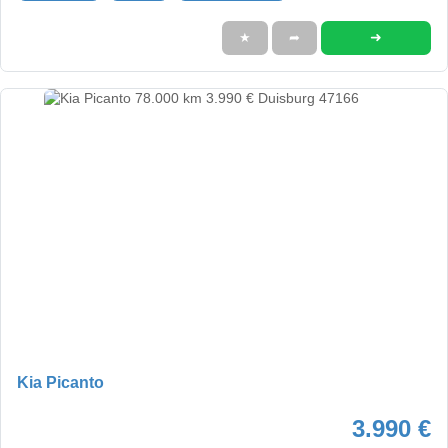
➜
★
➦
Kia Picanto
3.990 €