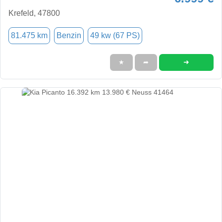
Krefeld, 47800
81.475 km
Benzin
49 kw (67 PS)
➜
★
➦