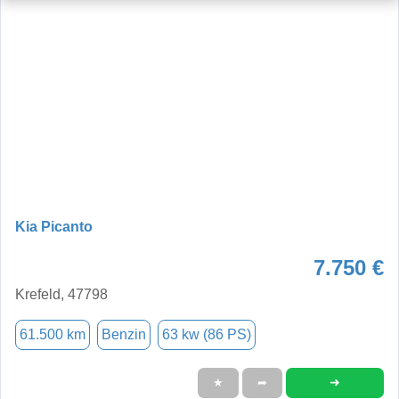
Kia Picanto
7.750 €
Krefeld, 47798
61.500 km
Benzin
63 kw (86 PS)
➜
★
➦