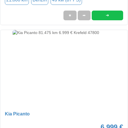
➜
★
➦
Kia Picanto
6.999 €