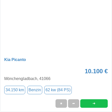
Kia Picanto
10.100 €
Mönchengladbach, 41066
34.150 km
Benzin
62 kw (84 PS)
➜
★
➦