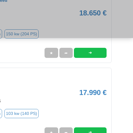
Ceed
18.650 €
n
150 kw (204 PS)
➜
★
➦
17.990 €
6
n
103 kw (140 PS)
➜
★
➦