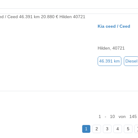
Kia ceed / Ceed
Hilden, 40721
46.391 km
Diesel
1 - 10 von 145
1
2
3
4
5