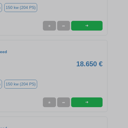
n
150 kw (204 PS)
➜
★
➦
Ceed
18.650 €
n
150 kw (204 PS)
➜
★
➦