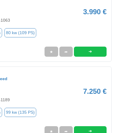
3.990 €
41063
n
80 kw (109 PS)
➜
★
➦
Ceed
7.250 €
41189
n
99 kw (135 PS)
➜
★
➦