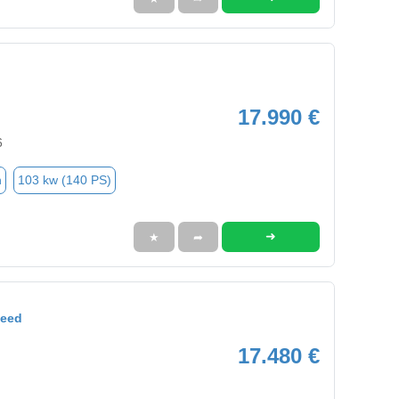
17.990 €
6
n
103 kw (140 PS)
➜
★
➦
Ceed
17.480 €