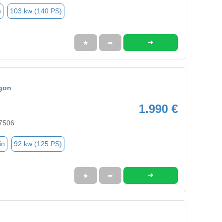
n
103 kw (140 PS)
➜
★
➦
gon
1.990 €
47506
in
92 kw (125 PS)
➜
★
➦