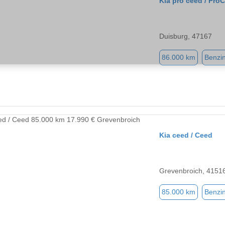
Kia pro ceed / Pro
Duisburg, 47167
86.000 km
Benzi
Kia ceed / Ceed
Grevenbroich, 4151
85.000 km
Benzi