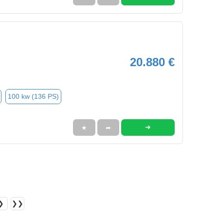
20.880 €
100 kw (136 PS)
➜
★
➦
❯
❯❯