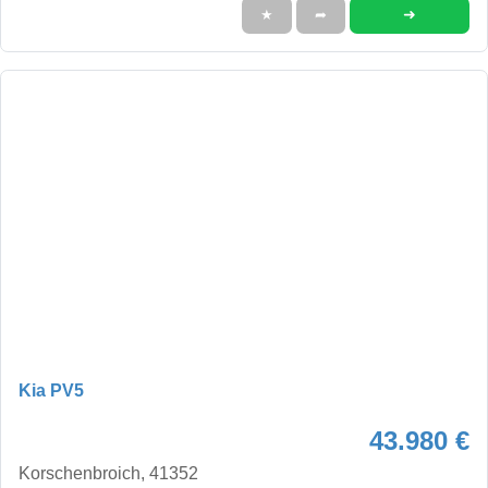
➜
★
➦
Kia PV5
43.980 €
Korschenbroich, 41352