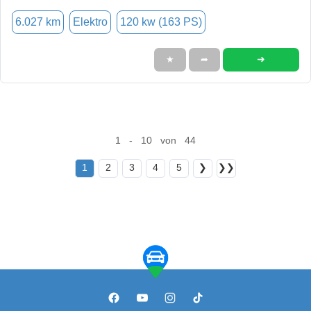
6.027 km
Elektro
120 kw (163 PS)
➜
★
➦
1 - 10 von 44
1
2
3
4
5
❯
❯❯