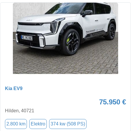
Kia EV9
75.950 €
Hilden, 40721
2.800 km
Elektro
374 kw (508 PS)