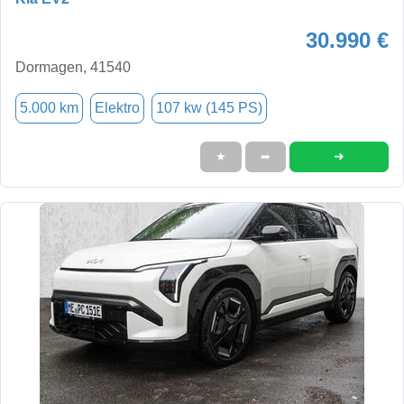
30.990 €
Dormagen, 41540
5.000 km
Elektro
107 kw (145 PS)
➜
★
➦