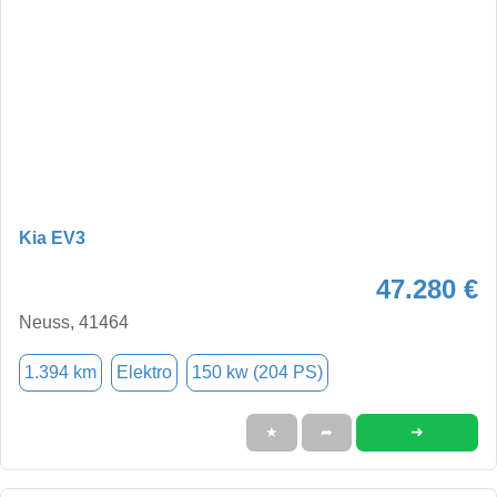
Kia EV3
47.280 €
Neuss, 41464
1.394 km
Elektro
150 kw (204 PS)
➜
★
➦