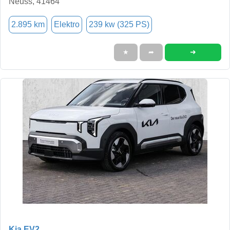
Neuss, 41464
2.895 km
Elektro
239 kw (325 PS)
➜
★
➦
Kia EV2