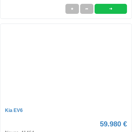
➜
★
➦
Kia EV6
59.980 €