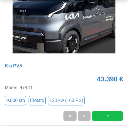
Kia PV5
43.390 €
Moers, 47441
9.000 km
Elektro
120 kw (163 PS)
➜
★
➦