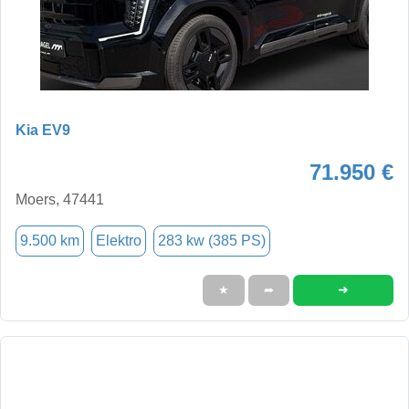
Kia EV9
71.950 €
Moers, 47441
9.500 km
Elektro
283 kw (385 PS)
➜
★
➦