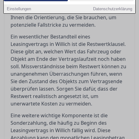
Frage, was passiert, wenn Sie den Vertrag
Einstellungen
vorzeitig beenden möchten. Dieser Artikel gibt
Datenschutzerklärung
Ihnen die Orientierung, die Sie brauchen, um
potenzielle Fallstricke zu vermeiden.
Ein wesentlicher Bestandteil eines
Leasingvertrags in Willich ist die Restwertklausel.
Diese gibt an, welchen Wert das Fahrzeug oder
Objekt am Ende der Vertragslaufzeit noch haben
soll. Missverständnisse beim Restwert können zu
unangenehmen Überraschungen führen, wenn
Sie den Zustand des Objekts zum Vertragsende
überprüfen lassen. Sorgen Sie dafür, dass der
Restwert realistisch angesetzt ist, um
unerwartete Kosten zu vermeiden.
Eine weitere wichtige Komponente ist die
Sonderzahlung, die häufig zu Beginn des
Leasingvertrags in Willich fällig wird. Diese
Anzahlung kann den monatlichen Leasingbetrag