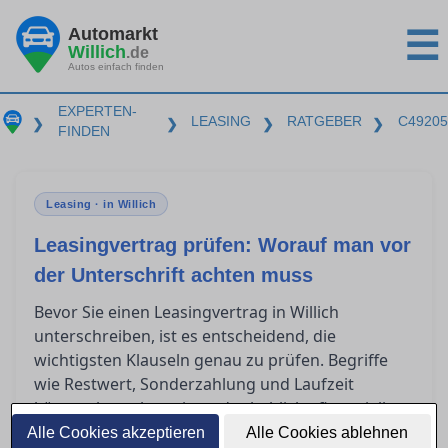
Automarkt
☰
Willich
.de
Autos einfach finden
EXPERTEN-
LEASING
RATGEBER
C49205
❯
❯
❯
❯
FINDEN
Leasing · in Willich
Leasingvertrag prüfen: Worauf man vor
der Unterschrift achten muss
Bevor Sie einen Leasingvertrag in Willich
unterschreiben, ist es entscheidend, die
wichtigsten Klauseln genau zu prüfen. Begriffe
wie Restwert, Sonderzahlung und Laufzeit
können komplex sein und erhebliche finanzielle
Auswirkungen haben. Zudem stellt sich oft die
Alle Cookies akzeptieren
Alle Cookies ablehnen