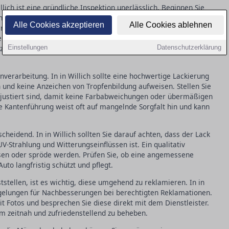
lich ist eine gründliche Inspektion unerlässlich. Beginnen Sie
ffenheit: Eine gleichmäßige, glatte Struktur ohne sichtbare
Alle Cookies akzeptieren
Alle Cookies ablehnen
 für qualitativ hochwertige Arbeit. Achten Sie auch auf
keine Unterschiede im Farbton erkennbar sind. Kleinere
nzen tolerierbar und kommen selbst bei besten Bedingungen
Einstellungen
Datenschutzerklärung
enverarbeitung. In in Willich sollte eine hochwertige Lackierung
und keine Anzeichen von Tropfenbildung aufweisen. Stellen Sie
nd justiert sind, damit keine Farbabweichungen oder übermäßigen
e Kantenführung weist oft auf mangelnde Sorgfalt hin und kann
scheidend. In in Willich sollten Sie darauf achten, dass der Lack
-Strahlung und Witterungseinflüssen ist. Ein qualitativ
sen oder spröde werden. Prüfen Sie, ob eine angemessene
uto langfristig schützt und pflegt.
tstellen, ist es wichtig, diese umgehend zu reklamieren. In in
Regelungen für Nachbesserungen bei berechtigten Reklamationen.
 Fotos und besprechen Sie diese direkt mit dem Dienstleister.
m zeitnah und zufriedenstellend zu beheben.