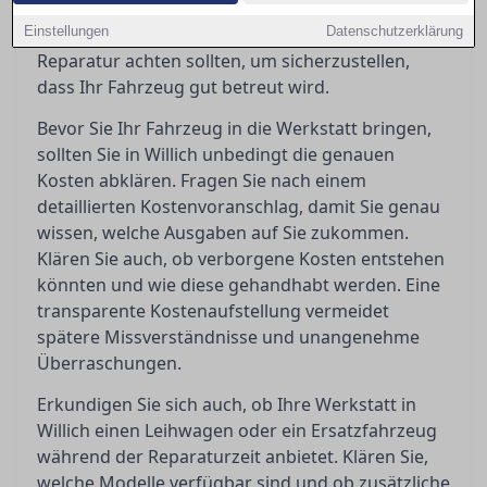
vermeiden. In diesem Ratgeber erfahren Sie,
Einstellungen
worauf Sie vor, während und nach einer
Datenschutzerklärung
Reparatur achten sollten, um sicherzustellen,
dass Ihr Fahrzeug gut betreut wird.
Bevor Sie Ihr Fahrzeug in die Werkstatt bringen,
sollten Sie in Willich unbedingt die genauen
Kosten abklären. Fragen Sie nach einem
detaillierten Kostenvoranschlag, damit Sie genau
wissen, welche Ausgaben auf Sie zukommen.
Klären Sie auch, ob verborgene Kosten entstehen
könnten und wie diese gehandhabt werden. Eine
transparente Kostenaufstellung vermeidet
spätere Missverständnisse und unangenehme
Überraschungen.
Erkundigen Sie sich auch, ob Ihre Werkstatt in
Willich einen Leihwagen oder ein Ersatzfahrzeug
während der Reparaturzeit anbietet. Klären Sie,
welche Modelle verfügbar sind und ob zusätzliche