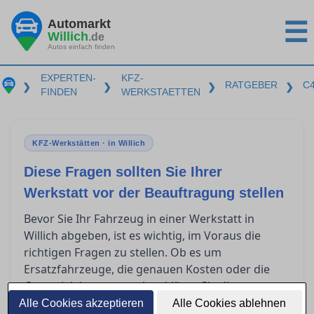
Automarkt
☰
Willich
.de
Autos einfach finden
EXPERTEN-
KFZ-
RATGEBER
C
❯
❯
❯
❯
FINDEN
WERKSTAETTEN
KFZ-Werkstätten · in Willich
Diese Fragen sollten Sie Ihrer
Werkstatt vor der Beauftragung stellen
Bevor Sie Ihr Fahrzeug in einer Werkstatt in
Willich abgeben, ist es wichtig, im Voraus die
richtigen Fragen zu stellen. Ob es um
Ersatzfahrzeuge, die genauen Kosten oder die
Garantieleistungen geht – klären Sie diese
Punkte, um unangenehme Überraschungen zu
Alle Cookies akzeptieren
Alle Cookies ablehnen