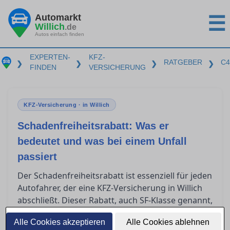
Automarkt
☰
Willich
.de
Autos einfach finden
EXPERTEN-
KFZ-
RATGEBER
C4
❯
❯
❯
❯
FINDEN
VERSICHERUNG
KFZ-Versicherung · in Willich
Schadenfreiheitsrabatt: Was er
bedeutet und was bei einem Unfall
passiert
Der Schadenfreiheitsrabatt ist essenziell für jeden
Autofahrer, der eine KFZ-Versicherung in Willich
abschließt. Dieser Rabatt, auch SF-Klasse genannt,
kann erhebliche Einsparungen bei der
Alle Cookies akzeptieren
Alle Cookies ablehnen
Versicherungsprämie bedeuten. Doch was