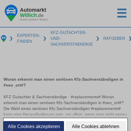
Automarkt
☰
Willich
.de
Autos einfach finden
KFZ-GUTACHTER-
EXPERTEN-
❯
❯
UND-
❯
RATGEBER
FINDEN
SACHVERSTAENDIGE
Woran erkennt man einen seriösen Kfz-Sachverständigen in
#seo_ort#?
KFZ Gutachter & Sachverständige · #replacements# Woran
erkennt man einen seriösen Kfz-Sachverständigen in #seo_ort#?
Die Wahl eines seriösen Kfz-Sachverständigen #replacements#
kann eine Herausforderung sein, vor allem, wenn man nicht genau
weiß, worauf zu achten ist. Anerkannte Zertifizierungen und
weiterlesen
Verbandsmitgliedschaften können hier als wichtige Indikatoren
Alle Cookies akzeptieren
Alle Cookies ablehnen