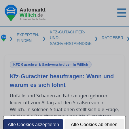
Automarkt
☰
Willich
.de
Autos einfach finden
KFZ-GUTACHTER-
EXPERTEN-
UND-
RATGEBER
❯
❯
❯
FINDEN
SACHVERSTAENDIGE
KFZ Gutachter & Sachverständige · in Willich
Kfz-Gutachter beauftragen: Wann und
warum es sich lohnt
Unfälle und Schäden an Fahrzeugen gehören
leider oft zum Alltag auf den Straßen von in
Willich. In solchen Situationen stellt sich die Frage,
ob sich die Beauftragung eines Kfz-Gutachters
lohnt. Dieser Ratgeber bietet Orientierung und
Alle Cookies akzeptieren
Alle Cookies ablehnen