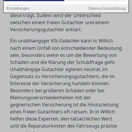
erläutert, wann ein unabhängiger Gutachter
unverzichtbar ist, welche Kosten anfallen und wer
Einstellungen
Datenschutzerklärung
diese trägt. Zudem wird der Unterschied
zwischen einem freien Gutachter und einem
Versicherungsgutachter erklärt.
Ein unabhängiger
kann in Willich
Kfz-Gutachter
nach einem Unfall von entscheidender Bedeutung
sein, besonders wenn es um die Bewertung von
Schäden und die Klärung der Schuldfrage geht.
Unabhängige Gutachter agieren neutral, im
Gegensatz zu Versicherungsgutachtern, die im
Interesse der Versicherung handeln können.
Besonders bei größeren Schäden oder bei
Meinungsverschiedenheiten mit der
gegnerischen Versicherung ist die Hinzuziehung
eines freien Gutachters oft ratsam. In in Willich
helfen diese Experten, den tatsächlichen Wert
und die Reparaturkosten des Fahrzeugs präzise