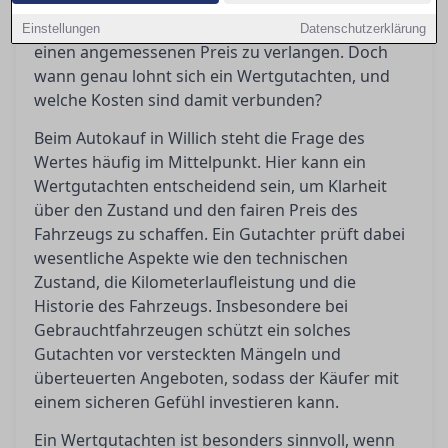
Gutachten bewahrt Käufer vor bösen
Überraschungen und gibt Verkäufern Sicherheit,
Einstellungen
Datenschutzerklärung
einen angemessenen Preis zu verlangen. Doch
wann genau lohnt sich ein Wertgutachten, und
welche Kosten sind damit verbunden?
Beim Autokauf in Willich steht die Frage des
Wertes häufig im Mittelpunkt. Hier kann ein
Wertgutachten entscheidend sein, um Klarheit
über den Zustand und den fairen Preis des
Fahrzeugs zu schaffen. Ein Gutachter prüft dabei
wesentliche Aspekte wie den technischen
Zustand, die Kilometerlaufleistung und die
Historie des Fahrzeugs. Insbesondere bei
Gebrauchtfahrzeugen schützt ein solches
Gutachten vor versteckten Mängeln und
überteuerten Angeboten, sodass der Käufer mit
einem sicheren Gefühl investieren kann.
Ein Wertgutachten ist besonders sinnvoll, wenn