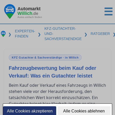
Automarkt
☰
Willich
.de
Autos einfach finden
KFZ-GUTACHTER-
EXPERTEN-
UND-
RATGEBER
❯
❯
❯
FINDEN
SACHVERSTAENDIGE
KFZ Gutachter & Sachverständige · in Willich
Fahrzeugbewertung beim Kauf oder
Verkauf: Was ein Gutachter leistet
Beim Kauf oder Verkauf eines Fahrzeugs in Willich
stehen viele vor der Herausforderung, den
tatsächlichen Wert korrekt einzuschätzen. Ein
Gutachter bringt hier Klarheit, indem er eine
präzise Fahrzeugbewertung vornimmt. Solch ein
Alle Cookies akzeptieren
Alle Cookies ablehnen