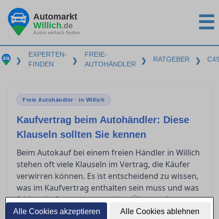
Automarkt
☰
Willich
.de
Autos einfach finden
EXPERTEN-
FREIE-
RATGEBER
C4
❯
❯
❯
❯
FINDEN
AUTOHÄNDLER
Freie Autohändler · in Willich
Kaufvertrag beim Autohändler: Diese
Klauseln sollten Sie kennen
Beim Autokauf bei einem freien Händler in Willich
stehen oft viele Klauseln im Vertrag, die Käufer
verwirren können. Es ist entscheidend zu wissen,
was im Kaufvertrag enthalten sein muss und was
fehlen darf, um unangenehme Überraschungen
zu vermeiden. Dieser Artikel gibt Aufschluss
Alle Cookies akzeptieren
Alle Cookies ablehnen