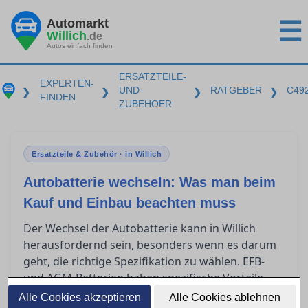
Automarkt
☰
Willich
.de
Autos einfach finden
ERSATZTEILE-
EXPERTEN-
UND-
RATGEBER
C49
❯
❯
❯
❯
FINDEN
ZUBEHOER
Ersatzteile & Zubehör · in Willich
Autobatterie wechseln: Was man beim
Kauf und Einbau beachten muss
Der Wechsel der Autobatterie kann in Willich
herausfordernd sein, besonders wenn es darum
geht, die richtige Spezifikation zu wählen. EFB-
und AGM-Batterien haben spezifische Vorteile
und es ist entscheidend zu wissen, wann man
Alle Cookies akzeptieren
Alle Cookies ablehnen