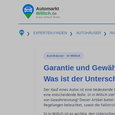
Automarkt
Willich
.de
Autos einfach finden
EXPERTEN-FINDEN
AUTOHÄUSER
RA
❯
❯
❯
Autohäuser · in Willich
Garantie und Gewäh
Was ist der Untersc
Der Kauf eines Autos ist eine bedeutende I
eine entscheidende Rolle. In in Willich st
von Gewährleistung? Dieser Artikel bietet 
Regelungen beleuchtet, sowie die Fallstri
In in Willich ist es wichtig, den Untersc