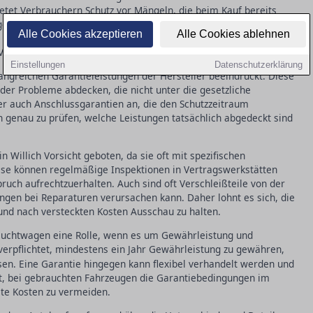
etet Verbrauchern Schutz vor Mängeln, die beim Kauf bereits
el zwei Jahre, wobei in den ersten sechs Monaten eine
Alle Cookies akzeptieren
Alle Cookies ablehnen
handelt es sich bei einer Garantie um eine freiwillige Leistung
n Vorgaben hinausgehen kann.
Einstellungen
Datenschutzerklärung
fangreichen Garantieleistungen der Hersteller beeindruckt. Diese
oder Probleme abdecken, die nicht unter die gesetzliche
ler auch Anschlussgarantien an, die den Schutzzeitraum
en genau zu prüfen, welche Leistungen tatsächlich abgedeckt sind
n Willich Vorsicht geboten, da sie oft mit spezifischen
ise können regelmäßige Inspektionen in Vertragswerkstätten
uch aufrechtzuerhalten. Auch sind oft Verschleißteile von der
en bei Reparaturen verursachen kann. Daher lohnt es sich, die
und nach versteckten Kosten Ausschau zu halten.
brauchtwagen eine Rolle, wenn es um Gewährleistung und
verpflichtet, mindestens ein Jahr Gewährleistung zu gewähren,
sen. Eine Garantie hingegen kann flexibel verhandelt werden und
 ist, bei gebrauchten Fahrzeugen die Garantiebedingungen im
te Kosten zu vermeiden.