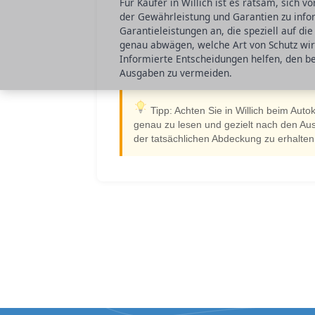
Für Käufer in Willich ist es ratsam, sich
der Gewährleistung und Garantien zu infor
Garantieleistungen an, die speziell auf di
genau abwägen, welche Art von Schutz wir
Informierte Entscheidungen helfen, den b
Ausgaben zu vermeiden.
Tipp: Achten Sie in Willich beim Aut
genau zu lesen und gezielt nach den Aus
der tatsächlichen Abdeckung zu erhalte