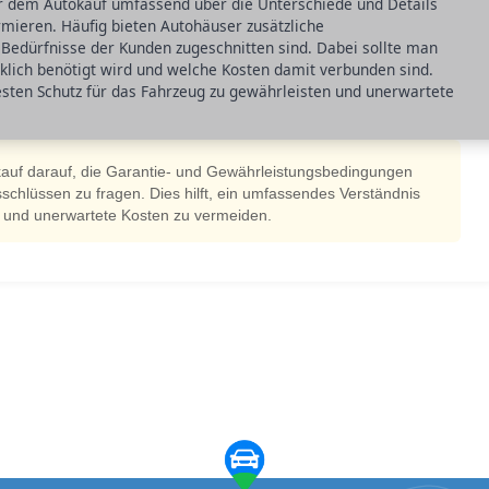
 vor dem Autokauf umfassend über die Unterschiede und Details
mieren. Häufig bieten Autohäuser zusätzliche
e Bedürfnisse der Kunden zugeschnitten sind. Dabei sollte man
klich benötigt wird und welche Kosten damit verbunden sind.
esten Schutz für das Fahrzeug zu gewährleisten und unerwartete
okauf darauf, die Garantie- und Gewährleistungsbedingungen
schlüssen zu fragen. Dies hilft, ein umfassendes Verständnis
n und unerwartete Kosten zu vermeiden.