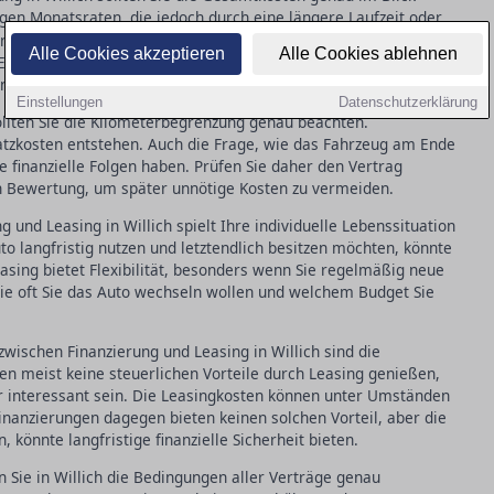
gen Monatsraten, die jedoch durch eine längere Laufzeit oder
n. Ein kritischer Blick auf den effektiven Jahreszins gibt
Alle Cookies akzeptieren
Alle Cookies ablehnen
Es lohnt sich, verschiedene Angebote zu vergleichen und die
nt surprises zu vermeiden.
Einstellungen
Datenschutzerklärung
ollten Sie die Kilometerbegrenzung genau beachten.
atzkosten entstehen. Auch die Frage, wie das Fahrzeug am Ende
e finanzielle Folgen haben. Prüfen Sie daher den Vertrag
n Bewertung, um später unnötige Kosten zu vermeiden.
 und Leasing in Willich spielt Ihre individuelle Lebenssituation
o langfristig nutzen und letztendlich besitzen möchten, könnte
asing bietet Flexibilität, besonders wenn Sie regelmäßig neue
ie oft Sie das Auto wechseln wollen und welchem Budget Sie
zwischen Finanzierung und Leasing in Willich sind die
n meist keine steuerlichen Vorteile durch Leasing genießen,
er interessant sein. Die Leasingkosten können unter Umständen
nanzierungen dagegen bieten keinen solchen Vorteil, aber die
, könnte langfristige finanzielle Sicherheit bieten.
en Sie in Willich die Bedingungen aller Verträge genau