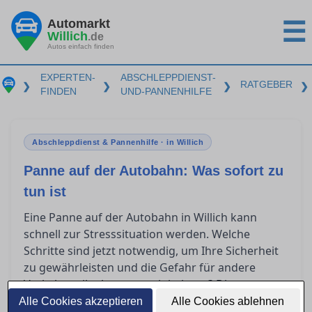
Automarkt
☰
Willich
.de
Autos einfach finden
EXPERTEN-
ABSCHLEPPDIENST-
RATGEBER
❯
❯
❯
❯
FINDEN
UND-PANNENHILFE
Abschleppdienst & Pannenhilfe · in Willich
Panne auf der Autobahn: Was sofort zu
tun ist
Eine Panne auf der Autobahn in Willich kann
schnell zur Stresssituation werden. Welche
Schritte sind jetzt notwendig, um Ihre Sicherheit
zu gewährleisten und die Gefahr für andere
Verkehrsteilnehmer zu minimieren? Dieser
Leitfaden bietet Ihnen Orientierung, ob Sie selbst
Alle Cookies akzeptieren
Alle Cookies ablehnen