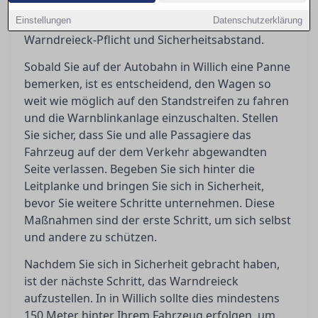
eingreifen können oder professionelle Hilfe
Einstellungen
erforderlich ist, und erklärt die Bedeutung von
Datenschutzerklärung
Warndreieck-Pflicht und Sicherheitsabstand.
Sobald Sie auf der Autobahn in Willich eine Panne
bemerken, ist es entscheidend, den Wagen so
weit wie möglich auf den Standstreifen zu fahren
und die Warnblinkanlage einzuschalten. Stellen
Sie sicher, dass Sie und alle Passagiere das
Fahrzeug auf der dem Verkehr abgewandten
Seite verlassen. Begeben Sie sich hinter die
Leitplanke und bringen Sie sich in Sicherheit,
bevor Sie weitere Schritte unternehmen. Diese
Maßnahmen sind der erste Schritt, um sich selbst
und andere zu schützen.
Nachdem Sie sich in Sicherheit gebracht haben,
ist der nächste Schritt, das Warndreieck
aufzustellen. In in Willich sollte dies mindestens
150 Meter hinter Ihrem Fahrzeug erfolgen, um