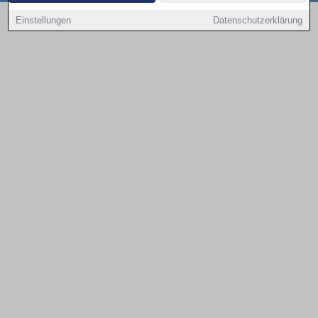
Copyright © 2000 - 2026 | 1A Infosysteme GmbH | Content by: 1a-sites-autos
Einstellungen
Datenschutzerklärung
08.08.2026