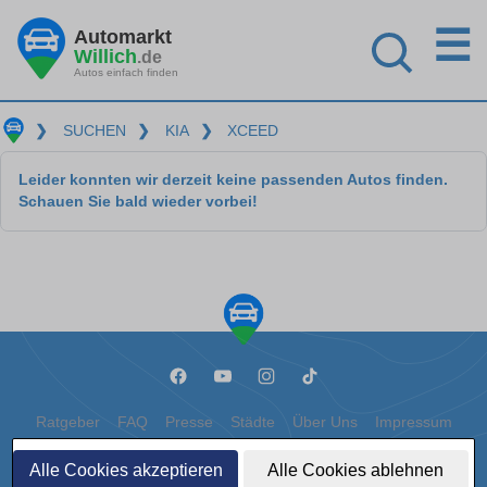
☰
Automarkt
Willich
.de
Autos einfach finden
❯
SUCHEN
❯
KIA
❯
XCEED
Leider konnten wir derzeit keine passenden Autos finden.
Schauen Sie bald wieder vorbei!
Ratgeber
FAQ
Presse
Städte
Über Uns
Impressum
Datenschutz
Cookies
Alle Cookies akzeptieren
Alle Cookies ablehnen