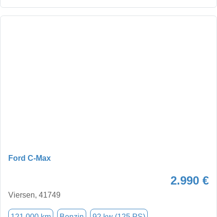
Ford C-Max
2.990 €
Viersen, 41749
121.000 km
Benzin
92 kw (125 PS)