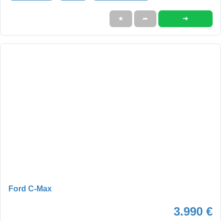
➜
★
➦
Ford C-Max
3.990 €