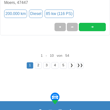
Moers, 47447
200.000 km
Diesel
85 kw (116 PS)
➜
★
➦
1 - 10 von 54
1
2
3
4
5
❯
❯❯