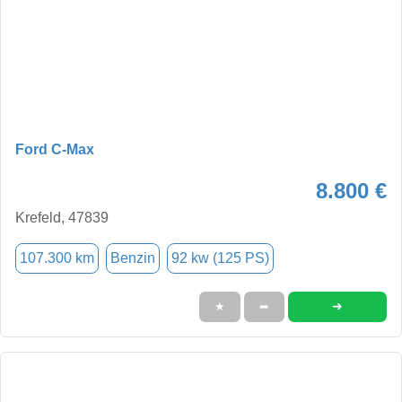
Ford C-Max
8.800 €
Krefeld, 47839
107.300 km
Benzin
92 kw (125 PS)
➜
★
➦