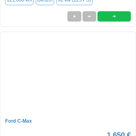
➜
★
➦
Ford C-Max
1.650 €