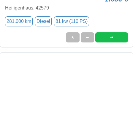
Heiligenhaus, 42579
281.000 km
Diesel
81 kw (110 PS)
➜
★
➦