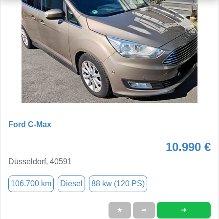
Ford C-Max
10.990 €
Düsseldorf, 40591
106.700 km
Diesel
88 kw (120 PS)
➜
★
➦