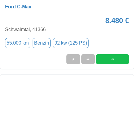
Ford C-Max
8.480 €
Schwalmtal, 41366
55.000 km
Benzin
92 kw (125 PS)
➜
★
➦