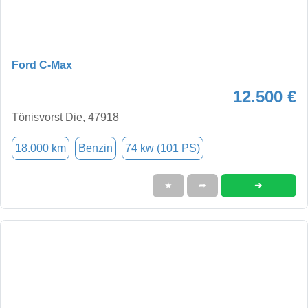
Ford C-Max
12.500 €
Tönisvorst Die, 47918
18.000 km
Benzin
74 kw (101 PS)
➜
★
➦