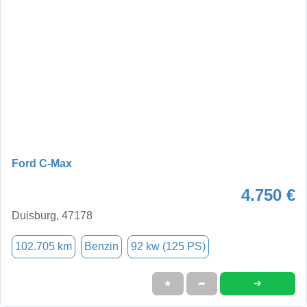
Ford C-Max
4.750 €
Duisburg, 47178
102.705 km
Benzin
92 kw (125 PS)
➜
★
➦